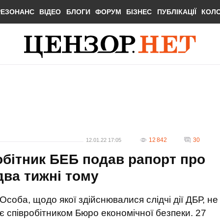
РЕЗОНАНС
ВІДЕО
БЛОГИ
ФОРУМ
БІЗНЕС
ПУБЛІКАЦІЇ
КОЛ
12 842
30
12.01.22 17:05
бітник БЕБ подав рапорт про
два тижні тому
Особа, щодо якої здійснювалися слідчі дії ДБР, не
є співробітником Бюро економічної безпеки. 27