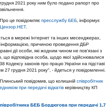
грудня 2021 року ним було подано рапорт про
звільнення.
Про це повідомляє
пресслужбу БЕБ
, інформує
Цензор.НЕТ
.
ться в мережі Інтернет та інших месенджерах,
ю інформацією, причиною проведення ДБР
авні дії особи, які жодним чином не пов'язані з
, що відповідна особа, щодо якої здійснювалися
т. 38 Кодексу законів про працю України на підставі
м 27 грудня 2021 року", - йдеться у повідомленні.
 Плинський повідомив, що колишній
співробітник
едником при передачі відкатів
керівництву КП
півробітника БЕБ Бордюгова при передачі 1,7