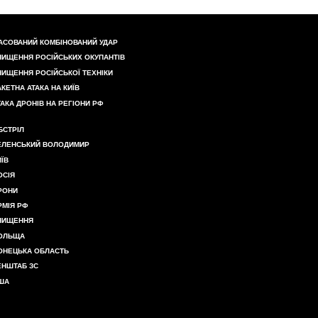
АСОВАНИЙ КОМБІНОВАНИЙ УДАР
НИЩЕННЯ РОСІЙСЬКИХ ОКУПАНТІВ
НИЩЕННЯ РОСІЙСЬКОЇ ТЕХНІКИ
АКЕТНА АТАКА НА КИЇВ
ТАКА ДРОНІВ НА РЕГІОНИ РФ
БСТРІЛ
ЕЛЕНСЬКИЙ ВОЛОДИМИР
ИЇВ
ОСІЯ
РОНИ
РМІЯ РФ
НИЩЕННЯ
ОЛЬЩА
ОНЕЦЬКА ОБЛАСТЬ
ЕНШТАБ ЗС
ША