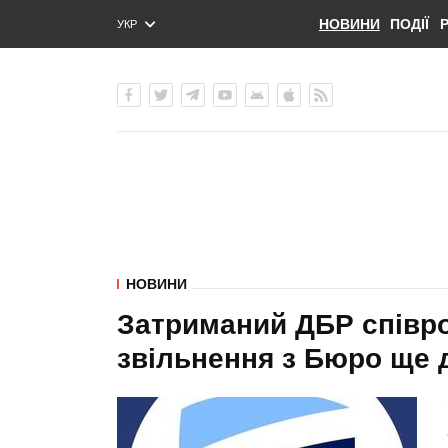
НОВИНИ
ПОДІЇ
УКР
ENG
РУС
НОВИНИ
Затриманий ДБР співро
звільнення з Бюро ще 