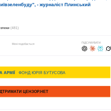
Київзеленбуду", - журналіст Плинський
езпеки
(481)
ПІДСУМУВАТИ:
Мені подобається