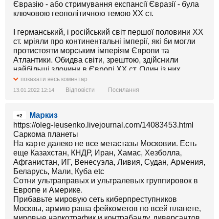
Євразію - або стримування експансії Євразії - була
ключовою геополітичною темою ХХ ст.
І германський, і російський світ першої половини ХХ
ст. мріяли про континентальні імперії, які би могли
протистояти морським імперіям Європи та
Атлантики. Обидва світи, зрештою, здійснили
найбільші злочини в Європі ХХ ст. Один із них,
російський, мріє повернутися.
показати весь коментар
Відповісти
Посилання
13.01.2022 12:14
Але трагедія Росії полягає в тому, що світ змінився. І
ключове протистояння ХХІ ст. - не за Євразію, а за
Маркиз
Тихий океан. І не між германським світом та
+2
російським, а між Америкою та Китаєм.
https://oleg-leusenko.livejournal.com/14083453.html
Саркома планеты
РФ відчуває, що є зайвою в цьому новому світі.
На карте далеко не все метастазы Московии. Есть
Вона звикла перетворювати інші країни на
еще Казахстан, КНДР, Иран, Хамас, Хезболла,
плацдарми воєн, і їй страшно відчувати, що вона
Афганистан, ИГ, Венесуэла, Ливия, Судан, Армения,
сама може бути "плацдармом". Необов'язково
Беларусь, Мали, Куба etc
гарячої війни - але точно війни цінностей. Війна між
Сотни ультраправых и ультралевых группировок в
Америкою та Китаєм буде йти в головах і в
Европе и Америке.
технологіях. Це буде війна між свободою і порядком,
Прибавьте мировую сеть киберпреступников
індивідуалізмом і новим колективізмом.
Москвы, армию раша фейкометов по всей планете,
мировые наркотрафик и контрабанду, диверсантов