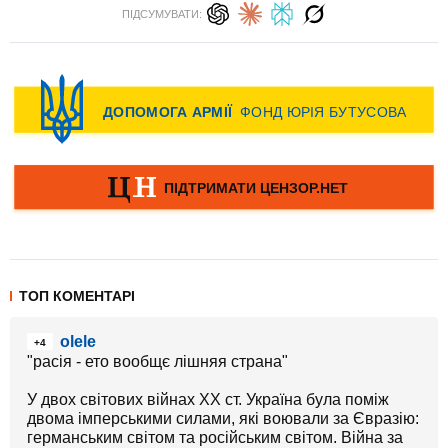
ПІДСУМУВАТИ:
ТОП КОМЕНТАРІ
olele
+4
"расія - ето вообщє лішняя страна"
У двох світових війнах ХХ ст. Україна була поміж
двома імперськими силами, які воювали за Євразію:
германським світом та російським світом. Війна за