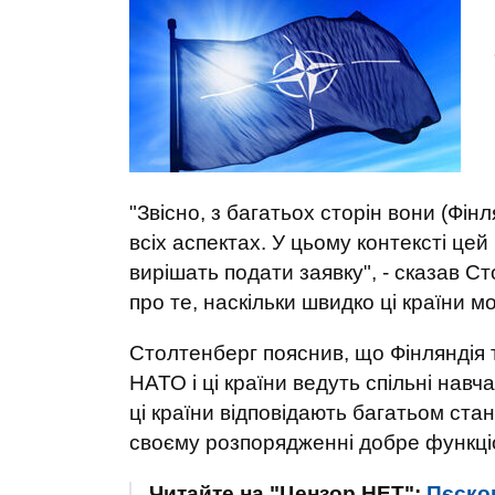
"Звісно, з багатьох сторін вони (Фінл
всіх аспектах. У цьому контексті це
вирішать подати заявку", - сказав С
про те, наскільки швидко ці країни 
Столтенберг пояснив, що Фінляндія 
НАТО і ці країни ведуть спільні навч
ці країни відповідають багатьом ста
своєму розпорядженні добре функціо
Читайте на "Цензор.НЕТ":
Пєсков