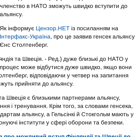
членство в НАТО зможуть швидко вступити до
альянсу.
Як інформує
Цензор.НЕТ
із посиланням на
Інтерфакс-Україна
, про це заявив генсек альянсу
Єнс Столтенберг.
яндія та Швеція. - Ред.) дуже близькі до НАТО у
й процес може відбутися дуже швидко, якщо вони
толтенберг, відповідаючи у четвер на запитання
можуть прийняти до альянсу.
та Швеція є близькими партнерами альянсу,
ання і тренування. Крім того, за словами генсека,
ндартам альянсу, а Гельсінкі й Стокгольм мають у
нуючі інститути у сфері оборони та безпеки.
 про можливий вступ Фінляндії та Швеції до