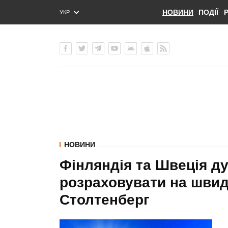
НОВИНИ
ПОДІЇ
УКР
ENG
РУС
НОВИНИ
Фінляндія та Швеція ду
розраховувати на швид
Столтенберг