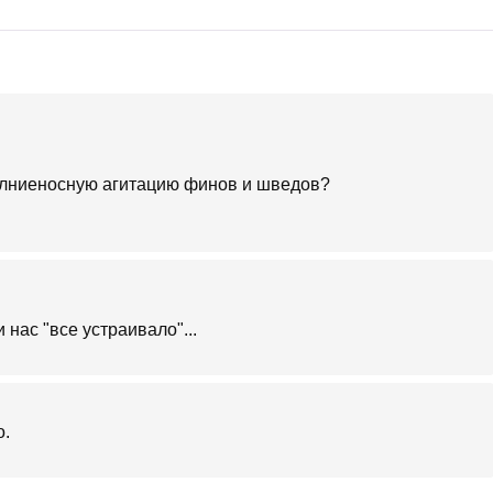
олниеносную агитацию финов и шведов?
 нас "все устраивало"...
о.