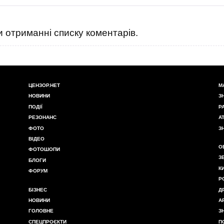
 отриманні списку коментарів.
ЦЕНЗОР.НЕТ
М
НОВИНИ
З
ПОДІЇ
Р
РЕЗОНАНС
А
ФОТО
З
ВІДЕО
О
ФОТОШОПИ
З
БЛОГИ
К
ФОРУМ
Р
БІЗНЕС
Д
НОВИНИ
А
ГОЛОВНЕ
З
СПЕЦПРОЄКТИ
П