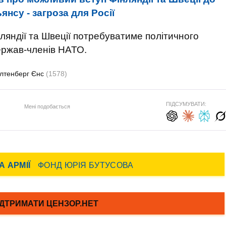
нсу - загроза для Росії
нляндії та Швеції потребуватиме політичного
 держав-членів НАТО.
лтенберг Єнс
(1578)
ПІДСУМУВАТИ:
Мені подобається