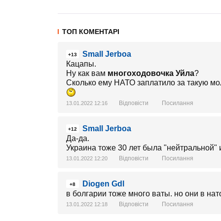
ТОП КОМЕНТАРІ
Small Jerboa
+13
Кацапы.
Ну как вам
многоходовочка Уйла
?
Сколько ему НАТО заплатило за такую м
Відповісти
Посилання
13.01.2022 12:16
Small Jerboa
+12
Да-да.
Украина тоже 30 лет была "нейтральной" и
Відповісти
Посилання
13.01.2022 12:20
Diogen Gdl
+8
в болгарии тоже много ваты. но они в нат
Відповісти
Посилання
13.01.2022 12:18