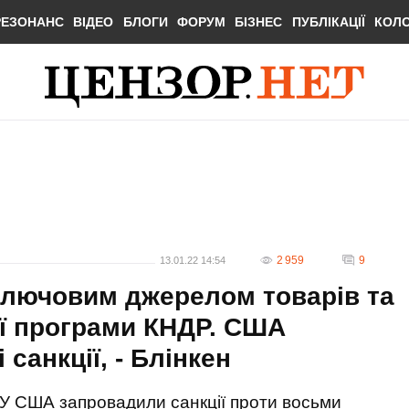
РЕЗОНАНС
ВІДЕО
БЛОГИ
ФОРУМ
БІЗНЕС
ПУБЛІКАЦІЇ
КОЛ
2 959
9
13.01.22 14:54
ключовим джерелом товарів та
ої програми КНДР. США
санкції, - Блінкен
У США запровадили санкції проти восьми