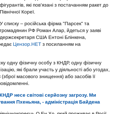
фігурантів, які пов'язані з постачанням ракет до
Північної Кореї.
У списку – російська фірма "Парсек" та
громадянин РФ Роман Алар, йдеться у заяві
держсекретаря США Ентоні Блінкена,
ередає
Цензор.НЕТ
з посиланням на
у одну фізичну особу з КНДР, одну фізичну
ізацію, які брали участь у діяльності або угодах,
зброї масового знищення) або засобів її
повідомленні.
КНДР несе світові серйозну загрозу. Ми
вання Пхеньяна, - адміністрація Байдена
північнокореєць О Ен Хо, який проживає в Росії,