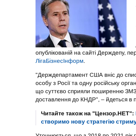
опублікованій на сайті Держдепу, п
ЛігаБізнесІнформ
.
"Держдепартамент США вніс до списк
особу з Росії та одну російську орган
що суттєво сприяли поширенню ЗМЗ (
доставлення до КНДР", – йдеться в 
Читайте також на "Цензор.НЕТ":
створимо нову стратегію стриму
Уточнюється, що з 2018 по 2021 рік 