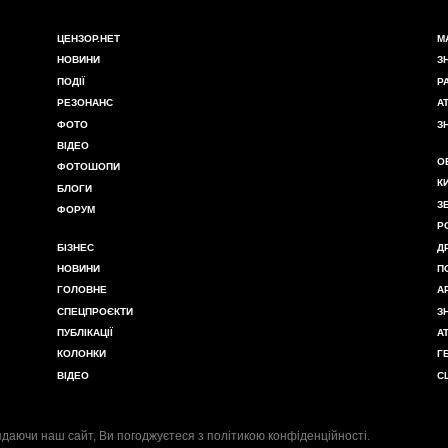
ЦЕНЗОР.НЕТ
М
НОВИНИ
З
ПОДІЇ
Р
РЕЗОНАНС
А
ФОТО
З
ВІДЕО
О
ФОТОШОПИ
К
БЛОГИ
З
ФОРУМ
Р
БІЗНЕС
Д
НОВИНИ
П
ГОЛОВНЕ
А
СПЕЦПРОЄКТИ
З
ПУБЛІКАЦІЇ
А
КОЛОНКИ
Г
ВІДЕО
С
даючи наш сайт, Ви погоджуєтеся з
політикою конфіденційності
.