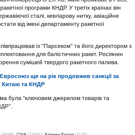
 ракетної програми КНДР. У третіх країнах він
ржавіючої сталі, кевларову нитку, авіаційне
стати від імені департаменту ракетної
 співпрацював із "Парсеком" та його директором з
плектовання для балістичних ракет. Росіянин
орення сумішей твердого ракетного палива.
Євросоюз ще на рік продовжив санкції за
ї, Китаю та КНДР
рма була "ключовим джерелом товарів та
НДР".
ї
(9498)
США
(22401)
Блінкен Ентоні
(1134)