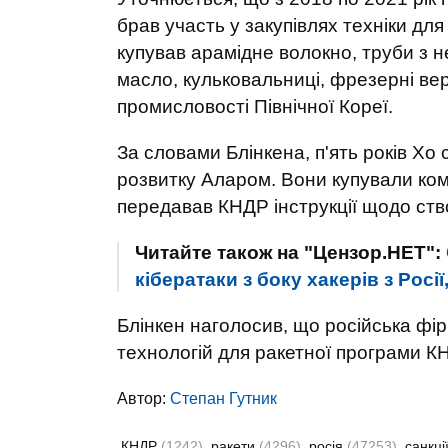
брав участь у закупівлях техніки для
купував арамідне волокно, труби з не
масло, кульковальниці, фрезерні вер
промисловості Північної Кореї.
За словами Блінкена, п'ять років Хо
розвитку Аларом. Вони купували ком
передавав КНДР інструкції щодо ств
Читайте також на "Цензор.НЕТ":
кібератаки з боку хакерів з Росі
Блінкен наголосив, що російська фі
технологій для ракетної програми К
Автор:
Степан Гутник
КНДР
(1242)
ракети
(4296)
росія
(47253)
санкці