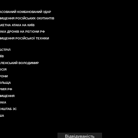
АСОВАНИЙ КОМБІНОВАНИЙ УДАР
НИЩЕННЯ РОСІЙСЬКИХ ОКУПАНТІВ
АКЕТНА АТАКА НА КИЇВ
ТАКА ДРОНІВ НА РЕГІОНИ РФ
НИЩЕННЯ РОСІЙСЬКОЇ ТЕХНІКИ
БСТРІЛ
ИЇВ
ЕЛЕНСЬКИЙ ВОЛОДИМИР
ОСІЯ
РОНИ
ОЛЬЩА
РМІЯ РФ
НИЩЕННЯ
ТАКА
ЕНШТАБ ЗС
ША
Відвідуваність