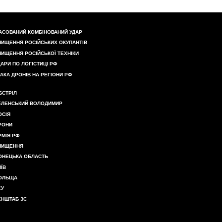
АСОВАНИЙ КОМБІНОВАНИЙ УДАР
НИЩЕННЯ РОСІЙСЬКИХ ОКУПАНТІВ
НИЩЕННЯ РОСІЙСЬКОЇ ТЕХНІКИ
ДАРИ ПО ЛОГІСТИЦІ РФ
ТАКА ДРОНІВ НА РЕГІОНИ РФ
БСТРІЛ
ЕЛЕНСЬКИЙ ВОЛОДИМИР
ОСІЯ
РОНИ
РМІЯ РФ
НИЩЕННЯ
ОНЕЦЬКА ОБЛАСТЬ
ИЇВ
ОЛЬЩА
СУ
ЕНШТАБ ЗС