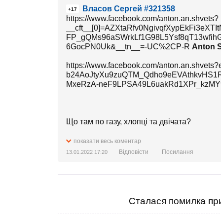
Власов Сергей #321358
+17
https://www.facebook.com/anton.an.shvets?
__cft__[0]=AZXtaRfv0NgivqfXypEkFi3eX
FP_gQMs96aSWrkLf1G98L5Ysf8qT13wfi
6GocPN0Uk&__tn__=-UC%2CP-R
Anton 
https://www.facebook.com/anton.an.shv
b24AoJtyXu9zuQTM_Qdho9eEVAthkvHS1
MxeRzA-neF9LPSA49L6uakRd1XPr_kzMY9V
Що там по газу, хлопці та двічата?
"Кажется мы на пороге большого шухера"
показати весь коментар
Відповісти
Посилання
13.01.2022 17:20
Денис Шмигаль нарешті побачив, що в нас в
вирішити.
Нарада вийшла цікава. В результаті нара
надворі січень та сезон закачування газу 
Сталася помилка при
газу ні в кого немає. І в нас немає, бо с
Радою Нафтогазу та на написання постів 