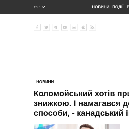
НОВИНИ
ПОДІЇ
УКР
ENG
РУС
НОВИНИ
Коломойський хотів пр
знижкою. І намагався д
способи, - канадський 