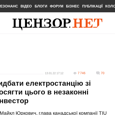
РЕЗОНАНС
ВІДЕО
БЛОГИ
ФОРУМ
БІЗНЕС
ПУБЛІКАЦІЇ
КОЛ
7 746
70
13.01.22 17:12
идбати електростанцію зі
осягти цього в незаконні
інвестор
Майкл Юркович, глава канадської компанії TIU