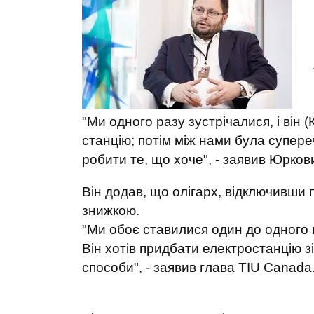
"Ми одного разу зустрічалися, і він
станцію; потім між нами була супереч
робити те, що хоче", - заявив Юрков
Він додав, що олігарх, відключивши 
знижкою.
"Ми обоє ставилися один до одного по
Він хотів придбати електростанцію зі
способи", - заявив глава TIU Canada