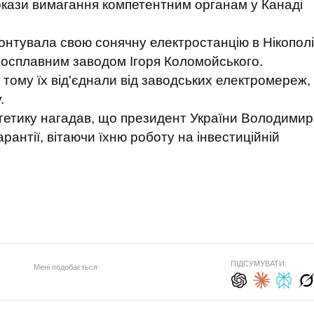
окази вимагання компетентним органам у Канаді
монтувала свою сонячну електростанцію в Нікополі
росплавним заводом Ігоря Коломойського.
тому їх від'єднали від заводських електромереж,
.
гетику нагадав, що президент України Володимир
рантії, вітаючи їхню роботу на інвестиційній
ПІДСУМУВАТИ:
Мені подобається