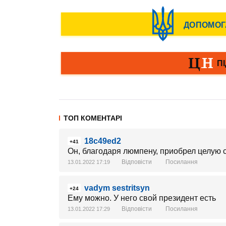
ТОП КОМЕНТАРІ
18c49ed2
+41
Он, благодаря люмпену, приобрел целую с
Відповісти
Посилання
13.01.2022 17:19
vadym sestritsyn
+24
Ему можно. У него свой президент есть
Відповісти
Посилання
13.01.2022 17:29