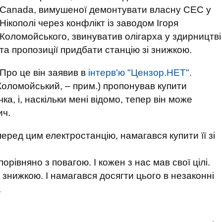
Canada, вимушеної демонтувати власну СЕС у
Нікополі через конфлікт із заводом Ігоря
Коломойського, звинуватив олігарха у здирництві
та пропозиції придбати станцію зі знижкою.
Про це він заявив в
інтерв'ю "Цензор.НЕТ".
 (Коломойський, – прим.) пропонував купити
ка, і, наскільки мені відомо, тепер він може
ич.
перед цим електростанцію, намагався купити її зі
рівняно з повагою. І кожен з нас мав свої цілі.
 знижкою. І намагався досягти цього в незаконні
.