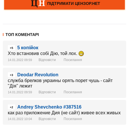
ТОП КОМЕНТАРІ
5 копійок
+5
Хто встановив собі Дію, той лох.
Відповісти
Посилання
14.01.2022 09:59
Deodar Revolution
+3
служба брелков украины орять порет чушь - сайт
"Дiя" лежит
Відповісти
Посилання
14.01.2022 09:59
Andrey Shevchenko #387516
+2
как раз приложение Дия (не сайт) живее всех живых
Відповісти
Посилання
14.01.2022 10:04