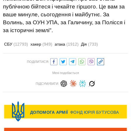
публічною бійтеся і чекайте гіршого. Це вам за
ваше минуле, сьогодення і майбутнє. За
Волинь, за ОУН УПА, за Галичину, за Полісся і
за історичні землі".
СБУ
(12793)
хакер
(949)
атака
(1912)
Дія
(733)
ПОДІЛИТИСЯ:
Мені подобається
ПІДСУМУВАТИ: