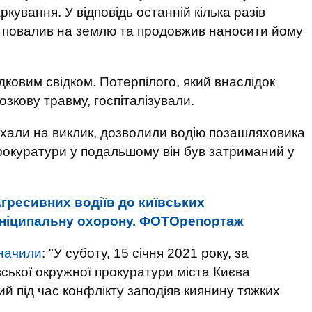
кування. У відповідь останній кілька разів
го повалив на землю та продовжив наносити йому
дковим свідком. Потерпілого, який внаслідок
зкову травму, госпіталізували.
иїхали на виклик, дозволили водію позашляховика
прокуратури у подальшому він був затриманий у
агресивних водіїв до київських
уніципальну охорону. ФОТОрепортаж
значили
: "У суботу, 15 січня 2021 року, за
ської окружної прокуратури міста Києва
ий під час конфлікту заподіяв киянину тяжких