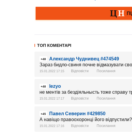
ТОП КОМЕНТАРІ
Александр Чуднивец #474549
+48
Зараз бидло-свиня почне відмазувати свог
Відповісти
Посилання
15.01.2022 17:15
lezyo
+48
не ментів за бездіяльнысть тоже справу т
Відповісти
Посилання
15.01.2022 17:17
Павел Северин #429850
+45
А навіщо правоохоронці його відпустили?
Відповісти
Посилання
15.01.2022 17:16