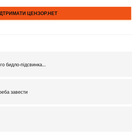
о бидло-підсвинка...
реба завести