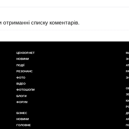
 отриманні списку коментарів.
ЦЕНЗОР.НЕТ
М
НОВИНИ
З
ПОДІЇ
А
РЕЗОНАНС
Р
ФОТО
З
ВІДЕО
О
ФОТОШОПИ
З
БЛОГИ
К
ФОРУМ
Р
БІЗНЕС
Д
НОВИНИ
А
ГОЛОВНЕ
П