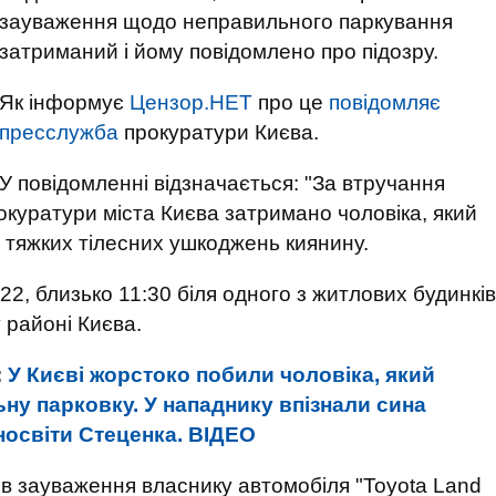
зауваження щодо неправильного паркування
затриманий і йому повідомлено про підозру.
Як інформує
Цензор.НЕТ
про це
повідомляє
пресслужба
прокуратури Києва.
У повідомленні відзначається: "За втручання
окуратури міста Києва затримано чоловіка, який
в тяжких тілесних ушкоджень киянину.
22, близько 11:30 біля одного з житлових будинків
 районі Києва.
:
У Києві жорстоко побили чоловіка, який
ну парковку. У нападнику впізнали сина
носвіти Стеценка. ВIДЕО
в зауваження власнику автомобіля "Toyota Land