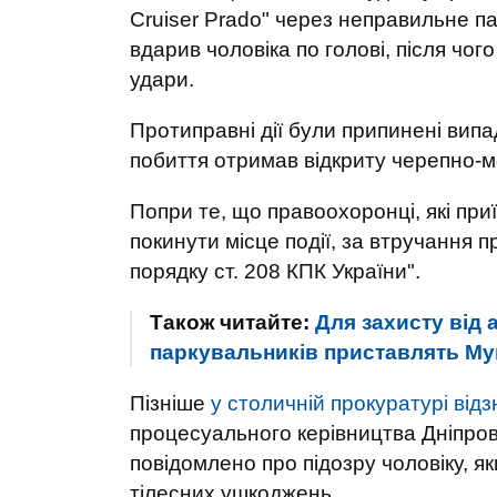
Cruiser Prado" через неправильне пар
вдарив чоловіка по голові, після чо
удари.
Протиправні дії були припинені випа
побиття отримав відкриту черепно-мо
Попри те, що правоохоронці, які пр
покинути місце події, за втручання 
порядку ст. 208 КПК України".
Також читайте:
Для захисту від 
паркувальників приставлять М
Пізніше
у столичній прокуратурі від
процесуального керівництва Дніпров
повідомлено про підозру чоловіку, як
тілесних ушкоджень.