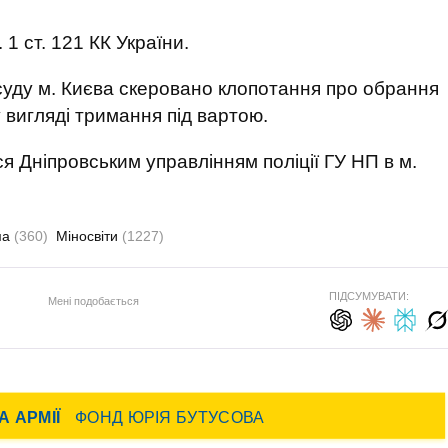
 1 ст. 121 КК України.
суду м. Києва скеровано клопотання про обрання
 вигляді тримання під вартою.
я Дніпровським управлінням поліції ГУ НП в м.
ма
(360)
Міносвіти
(1227)
ПІДСУМУВАТИ:
Мені подобається