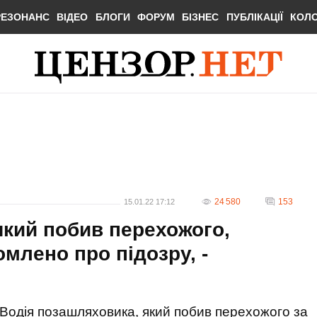
РЕЗОНАНС
ВІДЕО
БЛОГИ
ФОРУМ
БІЗНЕС
ПУБЛІКАЦІЇ
КОЛ
24 580
153
15.01.22 17:12
який побив перехожого,
млено про підозру, -
Водія позашляховика, який побив перехожого за