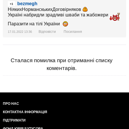
bezmegh
+1
НіякихНорманскькихДоговірняков
Україні набридли зрадливі шваби та жабожери
Паразити на тілі України
Відповісти
Посилання
17.01.2022 13:36
Сталася помилка при отриманні списку
коментарів.
ПРО НАС
КОНТАКТНА ІНФОРМАЦІЯ
ПІДТРИМАТИ
ФОНД ЮРІЯ БУТУСОВА