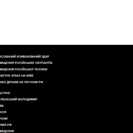
АСОВАНИЙ КОМБІНОВАНИЙ УДАР
НИЩЕННЯ РОСІЙСЬКИХ ОКУПАНТІВ
НИЩЕННЯ РОСІЙСЬКОЇ ТЕХНІКИ
АКЕТНА АТАКА НА КИЇВ
ТАКА ДРОНІВ НА РЕГІОНИ РФ
БСТРІЛ
ЕЛЕНСЬКИЙ ВОЛОДИМИР
ИЇВ
ОСІЯ
РОНИ
РМІЯ РФ
НИЩЕННЯ