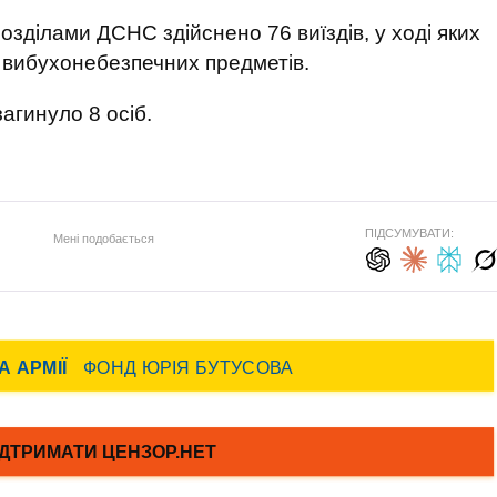
зділами ДСНС здійснено 76 виїздів, у ході яких
 вибухонебезпечних предметів.
агинуло 8 осіб.
ПІДСУМУВАТИ:
Мені подобається