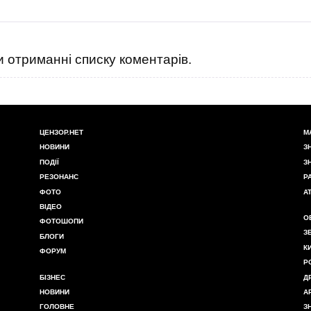
 отриманні списку коментарів.
ЦЕНЗОР.НЕТ
М
НОВИНИ
З
ПОДІЇ
З
РЕЗОНАНС
Р
ФОТО
А
ВІДЕО
О
ФОТОШОПИ
З
БЛОГИ
К
ФОРУМ
Р
БІЗНЕС
Д
НОВИНИ
А
ГОЛОВНЕ
З