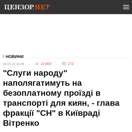
НОВИНИ
10 869
173
18.01.22 16:09
"Слуги народу"
наполягатимуть на
безоплатному проїзді в
транспорті для киян, - глава
фракції "СН" в Київраді
Вітренко