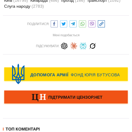
Київ
(16795)
Київрада
(486)
проїзд
(166)
транспорт
(1092)
Слуга народу
(2783)
ПОДІЛИТИСЯ:
Мені подобається
ПІДСУМУВАТИ:
ТОП КОМЕНТАРІ