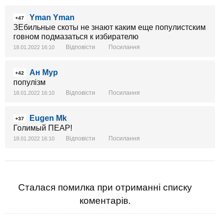
Yman Yman
+47
ЗЕбильные скоты не знают каким еще популистским
говном подмазаться к избирателю
Відповісти
Посилання
18.01.2022 16:10
Ан Мур
+42
популізм
Відповісти
Посилання
18.01.2022 16:10
Eugen Mk
+37
Голимый ПЕАР!
Відповісти
Посилання
18.01.2022 16:10
Сталася помилка при отриманні списку
коментарів.