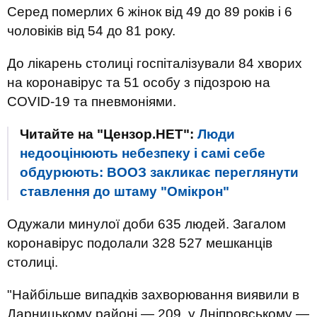
Серед померлих 6 жінок від 49 до 89 років і 6
чоловіків від 54 до 81 року.
До лікарень столиці госпіталізували 84 хворих
на коронавірус та 51 особу з підозрою на
COVID-19 та пневмоніями.
Читайте на "Цензор.НЕТ":
Люди
недооцінюють небезпеку і самі себе
обдурюють: ВООЗ закликає переглянути
ставлення до штаму "Омікрон"
Одужали минулої доби 635 людей. Загалом
коронавірус подолали 328 527 мешканців
столиці.
"Найбільше випадків захворювання виявили в
Дарницькому районі — 209, у Дніпровському —