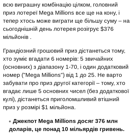
всю виграшну комбінацію цілком, головний
приз лотереї Mega Millions все ще на кону, і
тепер хтось може виграти ще більшу суму – на
сьогоднішній день лотерея розігрує $376
мільйонів .
Грандіозний грошовий приз дістанеться тому,
хто зуміє вгадати 6 номерів: 5 звичайних
(основних) з діапазону 1-70, і один додатковий
номер ("Mega Millions") від 1 до 25. Не варто
забувати про приз другої категорії – тому, хто
вгадає лише 5 основних чисел (без додаткової
кулі), дістанеться приголомшливий втішний
приз у розмірі $1 мільйона.
Джекпот Mega Millions досяг 376 млн
доларів, це понад 10 мільярдів гривень.