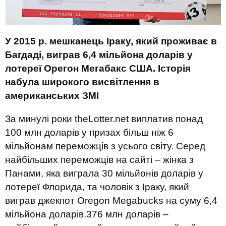
У 2015 р. мешканець Іраку, який проживає в
Багдаді, виграв 6,4 мільйона доларів у
лотереї Орегон Мегабакс США.
Історія
набула широкого висвітлення в
американських ЗМІ
За минулі роки theLotter.net виплатив понад
100 млн доларів у призах більш ніж 6
мільйонам переможців з усього світу. Серед
найбільших переможців на сайті – жінка з
Панами, яка виграла 30 мільйонів доларів у
лотереї Флорида, та чоловік з Іраку, який
виграв джекпот Oregon Megabucks на суму 6,4
мільйона доларів.376 млн доларів –