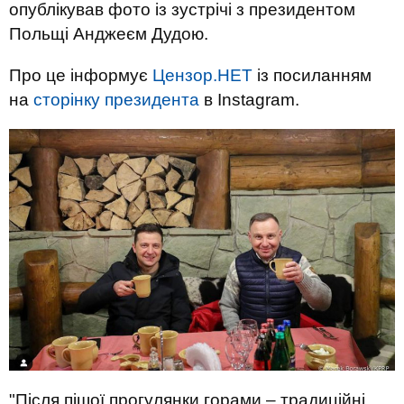
опублікував фото із зустрічі з президентом
Польщі Анджеєм Дудою.
Про це інформує
Цензор.НЕТ
із посиланням
на
сторінку президента
в Instagram.
"Після пішої прогулянки горами – традиційні