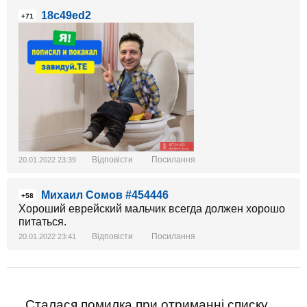
18c49ed2
+71
Відповісти
Посилання
20.01.2022 23:39
Михаил Сомов #454446
+58
Хороший еврейский мальчик всегда должен хорошо
питаться.
Відповісти
Посилання
20.01.2022 23:41
Сталася помилка при отриманні списку