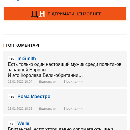
ТОП КОМЕНТАРІ
mrSmith
+16
Есть только один настоящий мужик среди политиков
западной Европы.
И это Королева Великобритании…
Відповісти
Посилання
21.01.2022 10:04
Рома Маестро
+10
Відповісти
Посилання
21.01.2022 10:26
Welle
+8
Британські інструктори давно допомагають, ще з