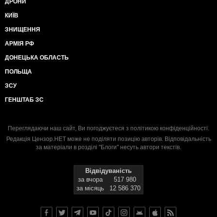
ДРОНИ
КИЇВ
ЗНИЩЕННЯ
АРМІЯ РФ
ДОНЕЦЬКА ОБЛАСТЬ
ПОЛЬЩА
ЗСУ
ГЕНШТАБ ЗС
Переглядаючи наш сайт, Ви погоджуєтеся з
політикою конфіденційності
.
Редакція Цензор.НЕТ може не поділяти позицію авторів. Відповідальність
за матеріали в розділі "Блоги" несуть автори текстів.
Відвідуваність
за вчора
517 980
за місяць
12 586 370