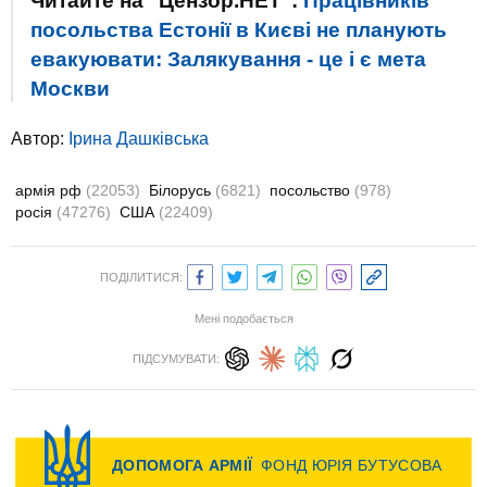
Читайте на "Цензор.НЕТ":
Працівників
посольства Естонії в Києві не планують
евакуювати: Залякування - це і є мета
Москви
Автор:
Ірина Дашківська
армія рф
(22053)
Білорусь
(6821)
посольство
(978)
росія
(47276)
США
(22409)
ПОДІЛИТИСЯ:
Мені подобається
ПІДСУМУВАТИ: