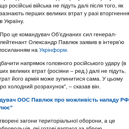
що російські війська не підуть далі після того, як
зазнають перших великих втрат у разі вторгненн
в Україну.
Про це командувач Об’єднаних сил генерал-
лейтенант Олександр Павлюк заявив в інтерв’ю
 посиланням на
Укрінформ.
дбачити напрямок головного російського удару (в
ших великих втрат (росіяни – ред.) далі не підуть.
втрат його армія може зупинитися сама. У цьому
про холодний розрахунок", – сказав він.
дувач ООС Павлюк про можливість нападу РФ
илює"
творені загони територіальної оборони, а це
бровольців, які готові взятися за зброю.