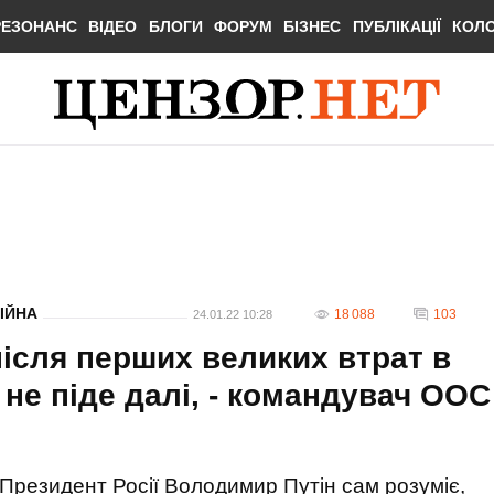
РЕЗОНАНС
ВІДЕО
БЛОГИ
ФОРУМ
БІЗНЕС
ПУБЛІКАЦІЇ
КОЛ
ІЙНА
18 088
103
24.01.22 10:28
після перших великих втрат в
 не піде далі, - командувач ООС
Президент Росії Володимир Путін сам розуміє,