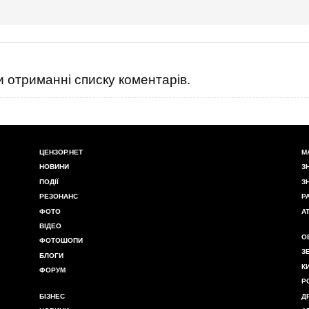
 отриманні списку коментарів.
ЦЕНЗОР.НЕТ
М
НОВИНИ
З
ПОДІЇ
З
РЕЗОНАНС
Р
ФОТО
А
ВІДЕО
О
ФОТОШОПИ
З
БЛОГИ
К
ФОРУМ
Р
БІЗНЕС
Д