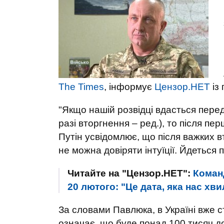
The Times
, інформує
Цензор.НЕТ
із
"Якщо нашій розвідці вдасться пере
разі вторгнення – ред.), то після пер
Путін усвідомлює, що після важких 
не можна довіряти інтуїції. Йдеться 
Читайте на "Цензор.НЕТ":
Коман
20 лютого: "Це дата, яка нас хв
За словами Павлюка, в Україні вже с
означає, що буде понад 100 тисяч до