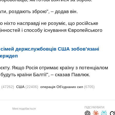
ати, роздають зброю", – додав він.
ніхто насправді не розуміє, що російське
цінностей і способу існування Європейського
 сімей держслужбовців США зобов'язані
 Держдеп
єкту. Якщо Росія отримає країну з потенціалом
 будуть країни Балтії", – сказав Павлюк.
я
(47262)
США
(22406)
операція Об’єднаних сил
(6705)
ПІДСУМУВАТИ:
Мені подобається