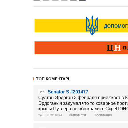
ТОП КОМЕНТАРІ
Senator S #201477
+15
Султан Эрдоган 3 февраля приезжает в К
Эрдоганыч задумал что то коварное прот
крысы Путлера не обожрались СкреПОН
Відповісти
Посилання
24.01.2022 10:44