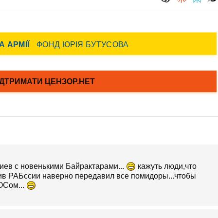
иев с новенькими Байрактарами...
кажуть люди,что
ив РАБссии наверно передавил все помидоры...чтобы
ОСом...