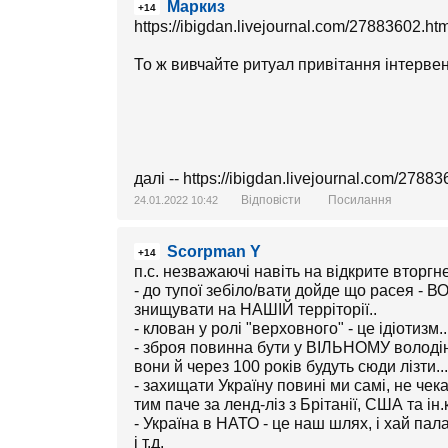
Маркиз
+14
https://ibigdan.livejournal.com/27883602.h
То ж вивчайте ритуал привітання інтерв
далі -- https://ibigdan.livejournal.com/2788
Відповісти
Посилання
24.01.2022 10:42
Scorpman Y
+14
п.с. незважаючі навіть на відкрите вторгн
- до тупої зебіло/вати дойде що расея - В
знищувати на НАШІЙ терріторії..
- клован у ролі "верховного" - це ідіотизм..
- зброя повинна бути у ВІЛЬНОМУ володінні
вони й через 100 років будуть сюди лізти...
- захищати Україну повині ми самі, не чек
тим паче за ленд-ліз з Брітанії, США та ін.
- Україна в НАТО - це наш шлях, і хай пала
і т.д.