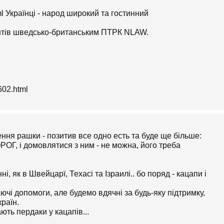
tml Українці - народ широкий та гостинний
ентів шведсько-британським ПТРК NLAW.
3602.html
ення рашки - позитив все одно есть та буде ще більше:
ОРОГ, і домовлятися з ним - не можна, його треба
, як в Швейцарї, Техасі та Ізраилі.. бо поряд - кацапи і
аючі допомоги, але будемо вдячні за будь-яку підтримку,
країн.
ють пердаки у кацапів...