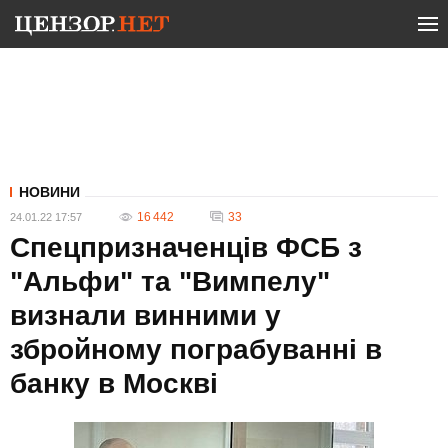
НОВИНИ
16 442
33
24.01.22 17:57
Спецпризначенців ФСБ з
"Альфи" та "Вимпелу"
визнали винними у
збройному пограбуванні в
банку в Москві