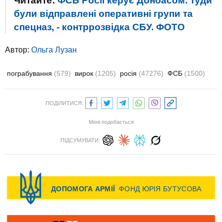
Читайте:
ФСБ Росії керує Донбасом: туди
були відправлені оперативні групи та
спецназ, - контррозвідка СБУ. ФОТО
Автор:
Ольга Лузан
пограбування
(579)
вирок
(1205)
росія
(47276)
ФСБ
(1500)
ПОДІЛИТИСЯ:
Мені подобається
ПІДСУМУВАТИ: