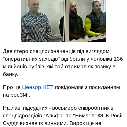
Дев’ятеро спецпризначенців під виглядом
"оперативних заходів" відібрали у чоловіка 136
мільйонів рублів, які той отримав як позику в
банку.
Про це
Цензор.НЕТ
повідомляє з посиланням
на росЗМІ.
На лаві підсудних - восьмеро співробітників
спецпідрозділів "Альфа" та "Вимпел" ФСБ Росії.
Суддя визнав їх винними. Вирок ще не