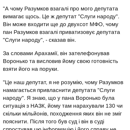
"А чому Разумков взагалі про мого депутата
вимагає щось. Це ж депутат "Слуги народу".
Він може входити ще до двухсот МФО, чому
пан Разумков взагалі приватизовує депутата
"Слуги народу", - сказав він.
За словами Арахамії, він зателефонував
Воронько та висловив йому свою готовність
взяти його на поруки.
"Це наш депутат, я не розумію, чому Разумков
намагається привласнити депутата "Слуги
народу". Я знаю, що у пана Воронько була
ситуація з НАЗК, йому там нарахували 130 чи
скільки мільйонів, походження яких він не зміг
пояснити. Після того був суд і він в суді
спростував цю інформацію і його справу не