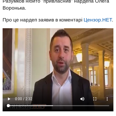
Разумков нібито "привласнив" нардепа Олега
Воронька.
Про це нардеп заявив в коментарі
Цензор.НЕТ
.