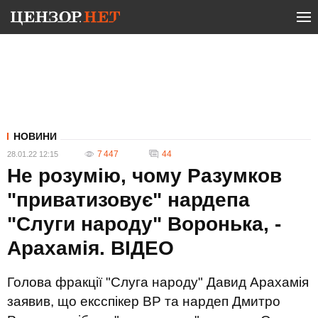
НОВИНИ
7 447
44
28.01.22 12:15
Не розумію, чому Разумков
"приватизовує" нардепа
"Слуги народу" Воронька, -
Арахамія. ВIДЕО
Голова фракції "Слуга народу" Давид Арахамія
заявив, що ексспікер ВР та нардеп Дмитро