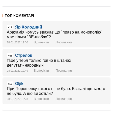
ТОП КОМЕНТАРІ
Яр Холодний
+12
Арахамія чомусь вважає що "право на монополію"
має тільки "ЗЕ-шобло"?
Відповісти
Посилання
28.01.2022 12:30
Стрелок
+11
твое у тебя только говно в штанах
депутат - народный
Відповісти
Посилання
28.01.2022 12:49
Oljik
+10
При Порошенку такої х-ні не було. Взагалі ще такого
не було. А що ви хотіли?
Відповісти
Посилання
28.01.2022 12:23