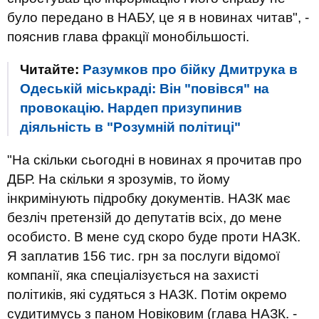
було передано в НАБУ, це я в новинах читав", -
пояснив глава фракції монобільшості.
Читайте:
Разумков про бійку Дмитрука в
Одеській міськраді: Він "повівся" на
провокацію. Нардеп призупинив
діяльність в "Розумній політиці"
"На скільки сьогодні в новинах я прочитав про
ДБР. На скільки я зрозумів, то йому
інкримінують підробку документів. НАЗК має
безліч претензій до депутатів всіх, до мене
особисто. В мене суд скоро буде проти НАЗК.
Я заплатив 156 тис. грн за послуги відомої
компанії, яка спеціалізується на захисті
політиків, які судяться з НАЗК. Потім окремо
судитимусь з паном Новіковим (глава НАЗК. -