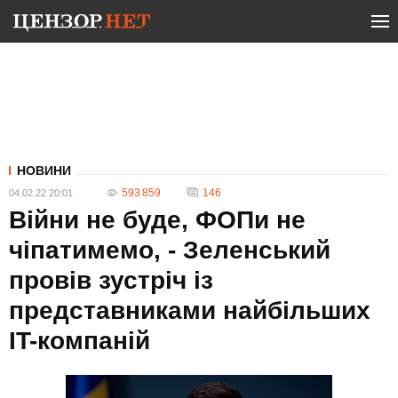
НОВИНИ
593 859
146
04.02.22 20:01
Війни не буде, ФОПи не
чіпатимемо, - Зеленський
провів зустріч із
представниками найбільших
IT-компаній