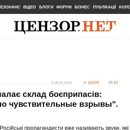
РЕЗОНАНС
ВІДЕО
БЛОГИ
ФОРУМ
БІЗНЕС
ПУБЛІКАЦІЇ
КОЛ
24 570
67
27.04.22 10:31
палає склад боєприпасів:
о чувствительные взрывы".
Російські пропагандисти вже називають звуки, які