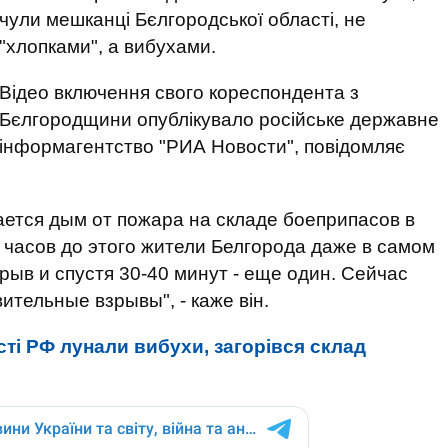
чули мешканці Бєлгородської області, не
"хлопками", а вибухами.
Відео включення свого кореспондента з
Бєлгородщини опублікувало російське державне
інформагентство "РИА Новости", повідомляє
ается дым от пожара на складе боеприпасов в
 часов до этого жители Белгорода даже в самом
ыв и спустя 30-40 минут - еще один. Сейчас
тельные взрывы", - каже він.
ті РФ лунали вибухи, загорівся склад