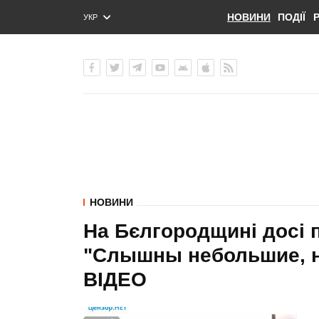
НОВИНИ
ПОДІЇ
УКР
ENG
РУС
НОВИНИ
На Бєлгородщині досі 
"Слышны небольшие, н
ВIДЕО