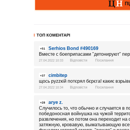
ТОП КОМЕНТАРІ
Serhios Bond #490169
+51
Вместе с боеприпасами "детонируют" перд
Відповісти
Посилання
27.04.2022 10:33
cimbitep
+37
щось руzzкій потєрял бєрєга! какиє взрьівь
Відповісти
Посилання
27.04.2022 10:34
arye z.
+28
Случилось то, что обычно и случается в 
победоносная войнушка на чужой террито
развлечения, но потом она переходит на
затяжную, кровавую, выматывающую все 