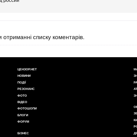
д россии
 отриманні списку коментарів.
ЦЕНЗОР.НЕТ
М
НОВИНИ
З
ПОДІЇ
Р
РЕЗОНАНС
А
ФОТО
З
ВІДЕО
О
ФОТОШОПИ
З
БЛОГИ
К
ФОРУМ
Р
БІЗНЕС
Д