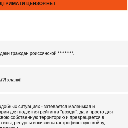
аки граждан роиссянской *********.
і?! хлапкі!
подобных ситуациях - затевается маленькая и
рии для поднятия рейтинга "вождя", да и просто для
 свою собственную территорию и превращается в
силы, ресурсы и жизни катастрофическую войну,