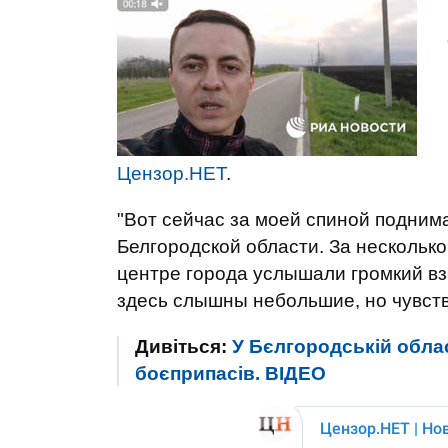
Цензор.НЕТ
.
"Вот сейчас за моей спиной подним
Белгородской области. За несколько
центре города услышали громкий взр
здесь слышны небольшие, но чувстви
Дивіться:
У Бєлгородській облас
боєприпасів. ВIДЕО