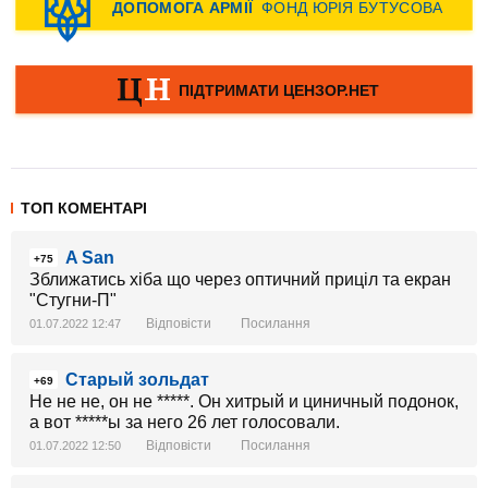
ТОП КОМЕНТАРІ
A San
+75
Зближатись хіба що через оптичний приціл та екран
"Стугни-П"
Відповісти
Посилання
01.07.2022 12:47
Старый зольдат
+69
Не не не, он не *****. Он хитрый и циничный подонок,
а вот *****ы за него 26 лет голосовали.
Відповісти
Посилання
01.07.2022 12:50