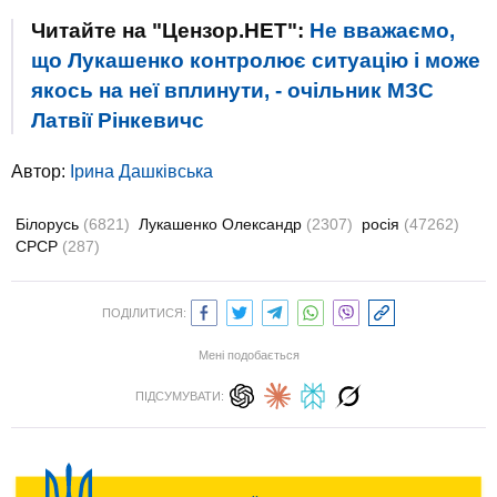
Читайте на "Цензор.НЕТ":
Не вважаємо,
що Лукашенко контролює ситуацію і може
якось на неї вплинути, - очільник МЗС
Латвії Рінкевичс
Автор:
Ірина Дашківська
Білорусь
(6821)
Лукашенко Олександр
(2307)
росія
(47262)
СРСР
(287)
ПОДІЛИТИСЯ:
Мені подобається
ПІДСУМУВАТИ: