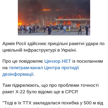
Армія Росії здійснює прицільні ракетні удари по
цивільній інфраструктурі в Україні.
Про це повідомляє
Цензор.НЕТ
із посиланням
на
телеграм-канал Центра протидії
дезінформації
.
Там підкрелюють, що про проблеми точності
ракет Х-22 було відомо ще в СРСР.
"Тоді в їх ТТХ закладалася похибка у 500 м від