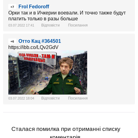
Frol Fedoroff
+7
Орки так и в Ичкерии воевали. И точно также будут
платить только в разы больше
Відповісти
Посилання
03.07.2022 17:41
Отто Кац #364501
+6
https://ibb.co/LQv2GdV
Відповісти
Посилання
03.07.2022 18:04
Сталася помилка при отриманні списку
коментарів.