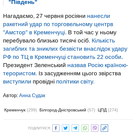
"Південь"
Нагадаємо, 27 червня росіяни
нанесли
ракетний удар по торговельному центрв
"Амстор" в Кременчуці.
В той час у ньому
перебувало близько тисячі осіб.
Кількість
загиблих та зниклих безвісти внаслідок удару
РФ по ТЦ в Кременчуці становить 22 особи
.
Президент Зеленський
назвав Росію країною-
терористом.
Із засудженням цього звірства
виступили
провідні
політики світу.
Автор:
Анна Судак
Кременчук
(299)
Білгород-Дністровський
(57)
ЦПД
(274)
ПОДІЛИТИСЯ: