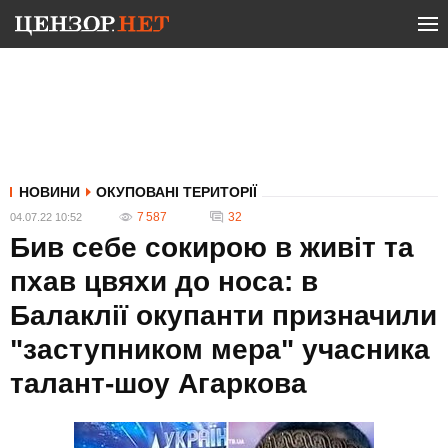
НОВИНИ
ОКУПОВАНІ ТЕРИТОРІЇ
7 587
32
04.07.22 10:52
Бив себе сокирою в живіт та
пхав цвяхи до носа: в
Балаклії окупанти призначили
"заступником мера" учасника
талант-шоу Агаркова