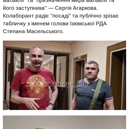
Балаклії" та "призначення мера Балаклії та
його заступника" — Сергія Агаркова.
Колаборант радіє "посаді" та публічно зрізає
табличку з іменем голови Ізюмської РДА
Степана Масельського.