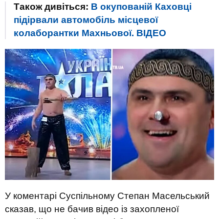
Також дивіться:
В окупованій Каховці
підірвали автомобіль місцевої
колаборантки Махньової. ВIДЕО
У коментарі Суспільному Степан Масельський
сказав, що не бачив відео із захопленої