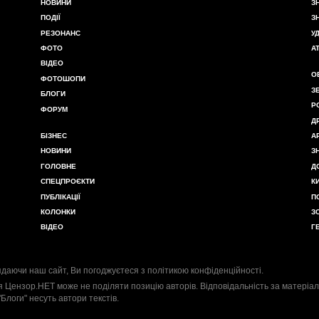
НОВИНИ
З
ПОДІЇ
З
РЕЗОНАНС
У
ФОТО
А
ВІДЕО
О
ФОТОШОПИ
З
БЛОГИ
Р
ФОРУМ
Д
БІЗНЕС
А
НОВИНИ
З
ГОЛОВНЕ
Д
СПЕЦПРОЄКТИ
К
ПУБЛІКАЦІЇ
П
КОЛОНКИ
З
ВІДЕО
Г
даючи наш сайт, Ви погоджуєтеся з
політикою конфіденційності
.
я Цензор.НЕТ може не поділяти позицію авторів. Відповідальність за матеріал
"Блоги" несуть автори текстів.