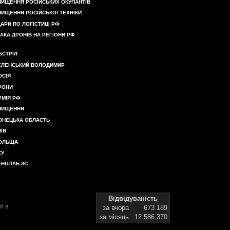
НИЩЕННЯ РОСІЙСЬКИХ ОКУПАНТІВ
НИЩЕННЯ РОСІЙСЬКОЇ ТЕХНІКИ
ДАРИ ПО ЛОГІСТИЦІ РФ
ТАКА ДРОНІВ НА РЕГІОНИ РФ
БСТРІЛ
ЕЛЕНСЬКИЙ ВОЛОДИМИР
ОСІЯ
РОНИ
РМІЯ РФ
НИЩЕННЯ
ОНЕЦЬКА ОБЛАСТЬ
ИЇВ
ОЛЬЩА
СУ
ЕНШТАБ ЗС
Відвідуваність
и в
за вчора
673 189
за місяць
12 586 370