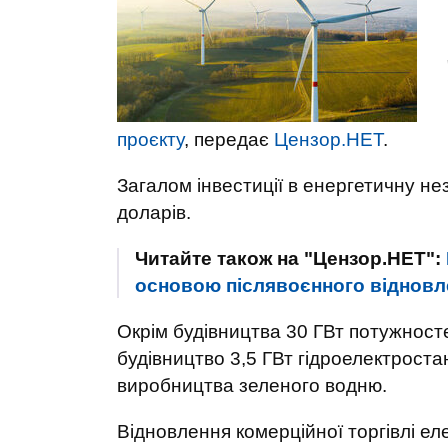
проєкту
, передає
Цензор.НЕТ
.
Загалом інвестиції в енергетичну не
доларів.
Читайте також на "Цензор.НЕТ":
основою післявоєнного відновле
Окрім будівництва 30 ГВт потужност
будівництво 3,5 ГВт гідроелектроста
виробництва зеленого водню.
Відновлення комерційної торгівлі ел