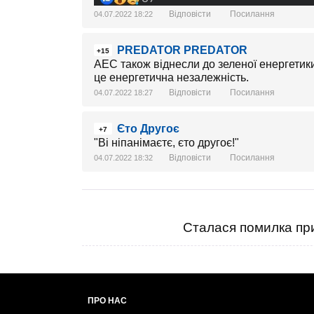
Відповісти
Посилання
04.07.2022 18:22
PREDATOR PREDATOR
+15
АЕС також віднесли до зеленої енергетик
це енергетична незалежність.
Відповісти
Посилання
04.07.2022 18:27
Єто Другоє
+7
"Ві ніпанімаєтє, єто другоє!"
Відповісти
Посилання
04.07.2022 18:32
Сталася помилка при
ПРО НАС