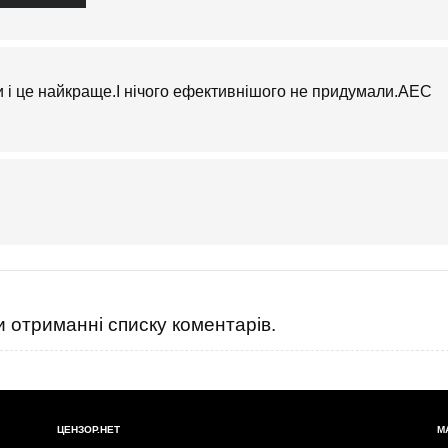
и і це найкраще.І нічого ефективнішого не придумали.АЕС
 отриманні списку коментарів.
ЦЕНЗОР.НЕТ
М