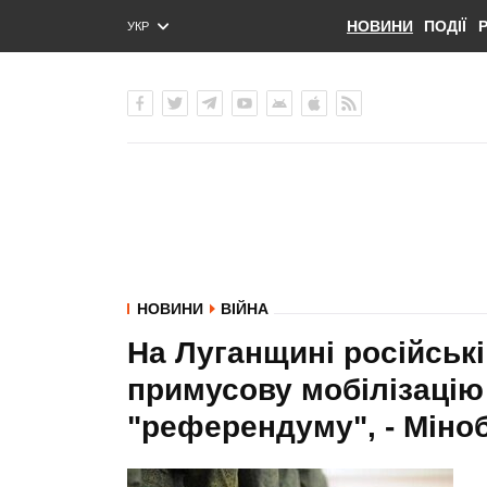
НОВИНИ
ПОДІЇ
УКР
ENG
РУС
НОВИНИ
ВІЙНА
На Луганщині російськ
примусову мобілізацію 
"референдуму", - Міно