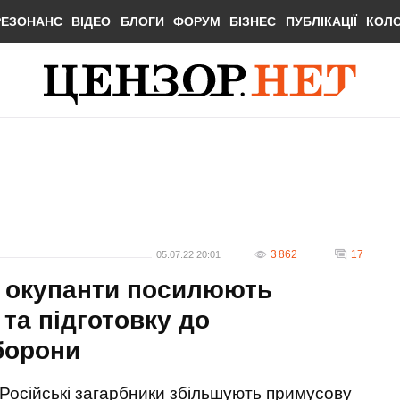
РЕЗОНАНС
ВІДЕО
БЛОГИ
ФОРУМ
БІЗНЕС
ПУБЛІКАЦІЇ
КОЛ
3 862
17
05.07.22 20:01
і окупанти посилюють
та підготовку до
борони
Російські загарбники збільшують примусову