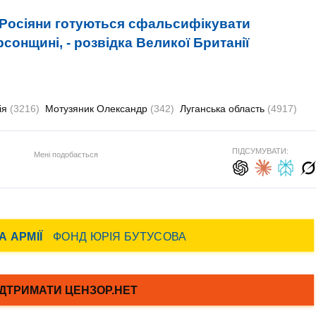
Росіяни готуються сфальсифікувати
сонщині, - розвідка Великої Британії
ія
(3216)
Мотузяник Олександр
(342)
Луганська область
(4917)
ПІДСУМУВАТИ:
Мені подобається