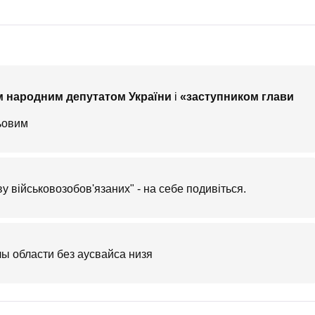
м народним депутатом України
і
«заступником глави
ьовим
 військовозобов'язаних" - на себе подивіться.
лы области без аусвайса низя