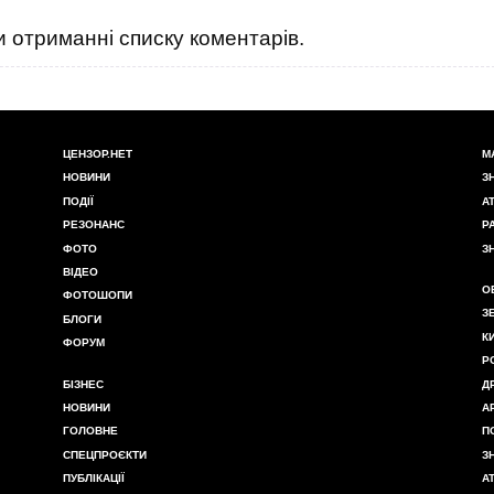
 отриманні списку коментарів.
ЦЕНЗОР.НЕТ
М
НОВИНИ
З
ПОДІЇ
А
РЕЗОНАНС
Р
ФОТО
З
ВІДЕО
О
ФОТОШОПИ
З
БЛОГИ
К
ФОРУМ
Р
БІЗНЕС
Д
НОВИНИ
А
ГОЛОВНЕ
П
СПЕЦПРОЄКТИ
З
ПУБЛІКАЦІЇ
А