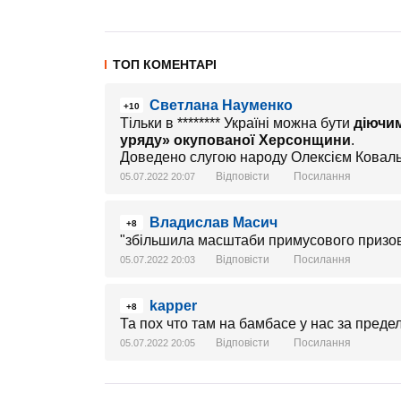
ТОП КОМЕНТАРІ
Светлана Науменко
+10
Тільки в ******** Україні можна бути
діючи
уряду» окупованої Херсонщини
.
Доведено слугою народу Олексієм Ковал
Відповісти
Посилання
05.07.2022 20:07
Владислав Масич
+8
"збільшила масштаби примусового призову
Відповісти
Посилання
05.07.2022 20:03
kapper
+8
Та пох что там на бамбасе у нас за преде
Відповісти
Посилання
05.07.2022 20:05