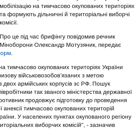
мобілізацію на тимчасово окупованих територіях
та формують дільничні й територіальні виборчі
комісії.
Про це під час брифінгу повідомив речник
Міноборони Олександр Мотузяник, передає
форм
.
 на тимчасово окупованих територіях України
изову військовозобов’язаних з метою
в двох армійських корпусів зс РФ. Пошук
івробітники так званого міністерства державної
. Противник продовжує підготовку до проведення
 анексії тимчасово окупованих територій
раїни. У населених пунктах окупованого регіону
торіальних виборчих комісій", - зазначив