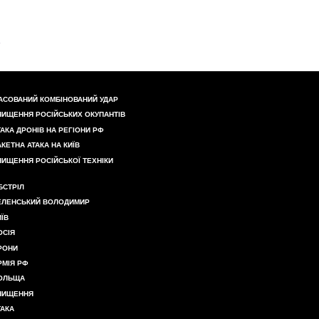
АСОВАНИЙ КОМБІНОВАНИЙ УДАР
НИЩЕННЯ РОСІЙСЬКИХ ОКУПАНТІВ
ТАКА ДРОНІВ НА РЕГІОНИ РФ
АКЕТНА АТАКА НА КИЇВ
НИЩЕННЯ РОСІЙСЬКОЇ ТЕХНІКИ
БСТРІЛ
ЕЛЕНСЬКИЙ ВОЛОДИМИР
ИЇВ
ОСІЯ
РОНИ
РМІЯ РФ
ОЛЬЩА
НИЩЕННЯ
ТАКА