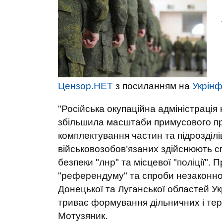
Цензор.НЕТ
з посиланням на
Укрін
"Російська окупаційна адміністрація
збільшила масштаби примусового пр
комплектування частин та підрозділі
військовозобов’язаних здійснюють сп
безпеки "лнр" та місцевої "поліції"
"референдуму" та спроби незаконної
Донецької та Луганської областей Ук
триває формування дільничних і тери
Мотузяник.