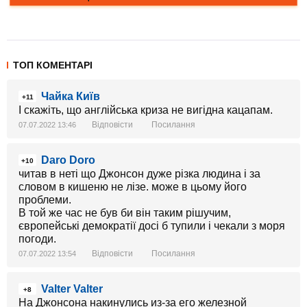
ТОП КОМЕНТАРІ
Чайка Київ
+11
І скажіть, що англійська криза не вигідна кацапам.
Відповісти
Посилання
07.07.2022 13:46
Daro Doro
+10
читав в неті що Джонсон дуже різка людина і за
словом в кишеню не лізе. може в цьому його
проблеми.
В той же час не був би він таким рішучим,
європейські демократії досі б тупили і чекали з моря
погоди.
Відповісти
Посилання
07.07.2022 13:54
Valter Valter
+8
На Джонсона накинулись из-за его железной