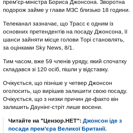
прем'єр-міністра Бориса Джонсона. Зворотна
подорож займе у глави МЗС близько 18 години.
Телеканал зазначає, що Трасс є одним із
основних претендентів на посаду Джонсона, її
шанси зайняти місце голови Торі становлять,
за оцінками Sky News, 8/1.
Тим часом, вже 59 членів уряду, який спочатку
складався зі 120 осіб, пішли у відставку.
Очікується, що пізніше у четвер Джонсон
оголосить, що вирішив залишити свою посаду.
Очікується, що з низки причин де-факто він
залишить Даунінг-стріт лише восени.
Читайте на "Цензор.НЕТ":
Джонсон іде з
посади прем’єра Великої Британії.