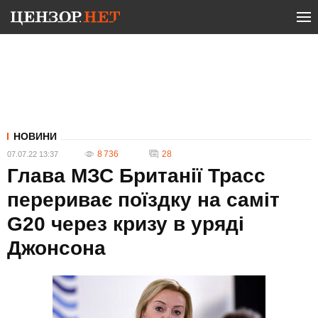
НОВИНИ
8 736
28
07.07.22 13:37
Глава МЗС Британії Трасс
перериває поїздку на саміт
G20 через кризу в уряді
Джонсона