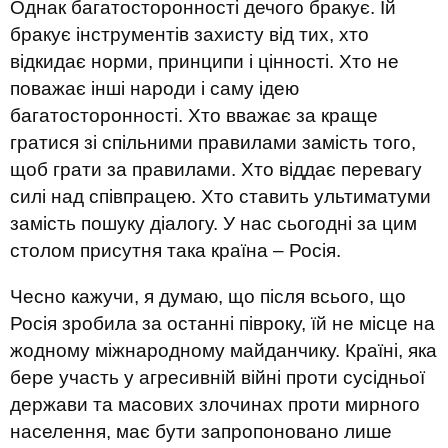
Однак багатосторонності дечого бракує. Їй
бракує інструментів захисту від тих, хто
відкидає норми, принципи і цінності. Хто не
поважає інші народи і саму ідею
багатосторонності. Хто вважає за краще
гратися зі спільними правилами замість того,
щоб грати за правилами. Xто віддає перевагу
силі над співпрацею. Xто ставить ультиматуми
замість пошуку діалогу. У нас сьогодні за цим
столом присутня така країна – Росія.
Чесно кажучи, я думаю, що після всього, що
Росія зробила за останні півроку, їй не місце на
жодному міжнародному майданчику. Країні, яка
бере участь у агресивній війні проти сусідньої
держави та масових злочинах проти мирного
населення, має бути запропоновано лише