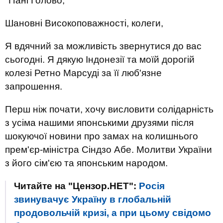
"Пані Голово,
Шановні Високоповажності, колеги,
Я вдячний за можливість звернутися до вас
сьогодні. Я дякую Індонезії та моїй дорогій
колезі Ретно Марсуді за її люб'язне
запрошення.
Перш ніж почати, хочу висловити солідарність
з усіма нашими японськими друзями після
шокуючої новини про замах на колишнього
прем'єр-міністра Сіндзо Абе. Молитви України
з його сім'єю та японським народом.
Читайте на "Цензор.НЕТ":
Росія
звинувачує Україну в глобальній
продовольчій кризі, а при цьому свідомо