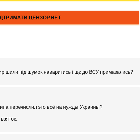
вирішили під шумок наваритись і щє до ВСУ примазались?
типа перечислил это всё на нужды Украины?
взяток.