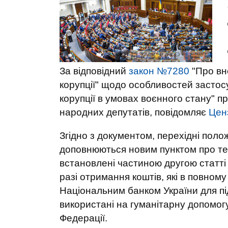
За відповідний
закон №7280
"Про вн
корупції" щодо особливостей застос
корупції в умовах воєнного стану" п
народних депутатів, повідомляє
Цен
Згідно з документом, перехідні поло
доповнюються новим пунктом про те,
встановлені частиною другою статті 
разі отримання коштів, які в повному
Національним банком України для пі
використані на гуманітарну допомогу
Федерації.