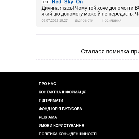
Red_Sky_On
+51
Дичина якась! Чому той хоче допомогти В
який цю допомогу може й не передасть. Че
Відповісти
Посилання
08.07.2022 19:27
Сталася помилка при
ПРО НАС
КОНТАКТНА ІНФОРМАЦІЯ
ПІДТРИМАТИ
ФОНД ЮРІЯ БУТУСОВА
РЕКЛАМА
УМОВИ КОРИСТУВАННЯ
ПОЛІТИКА КОНФІДЕНЦІЙНОСТІ