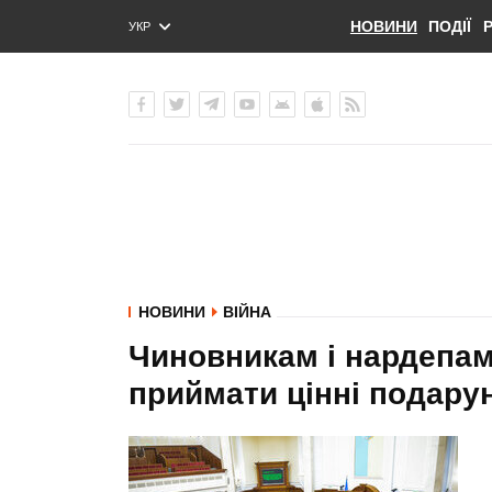
НОВИНИ
ПОДІЇ
УКР
ENG
РУС
НОВИНИ
ВІЙНА
Чиновникам і нардепам
приймати цінні подару