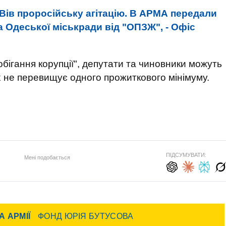
Вів проросійську агітацію. В АРМА передали
а Одеської міськради від "ОПЗЖ", - Офіс
обігання корупції", депутати та чиновники можуть
х не перевищує одного прожиткового мінімуму.
ПІДСУМУВАТИ:
Мені подобається