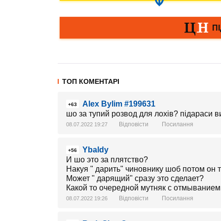
ТОП КОМЕНТАРІ
Alex Bylim #199631
+63
шо за тупий розвод для лохів? підараси 
Відповісти
Посилання
08.07.2022 19:27
Ybaldy
+56
И шо это за плятство?
Накуя " дарить" чиновнику шоб потом он 
Может " дарящий" сразу это сделает?
Какой то очередной мутняк с отмыванием 
Відповісти
Посилання
08.07.2022 19:26