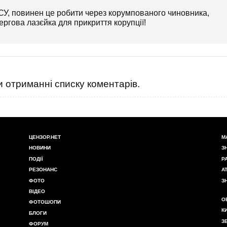
СУ, повинен це робити через корумпованого чиновника,
ргова лазєйка для прикриття корупції!
 отриманні списку коментарів.
ЦЕНЗОР.НЕТ
М
НОВИНИ
З
ПОДІЇ
Р
РЕЗОНАНС
А
ФОТО
З
ВІДЕО
О
ФОТОШОПИ
К
БЛОГИ
З
ФОРУМ