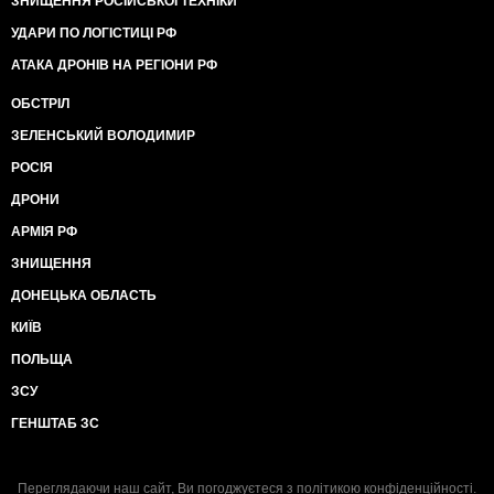
ЗНИЩЕННЯ РОСІЙСЬКОЇ ТЕХНІКИ
УДАРИ ПО ЛОГІСТИЦІ РФ
АТАКА ДРОНІВ НА РЕГІОНИ РФ
ОБСТРІЛ
ЗЕЛЕНСЬКИЙ ВОЛОДИМИР
РОСІЯ
ДРОНИ
АРМІЯ РФ
ЗНИЩЕННЯ
ДОНЕЦЬКА ОБЛАСТЬ
КИЇВ
ПОЛЬЩА
ЗСУ
ГЕНШТАБ ЗС
Переглядаючи наш сайт, Ви погоджуєтеся з
політикою конфіденційності
.