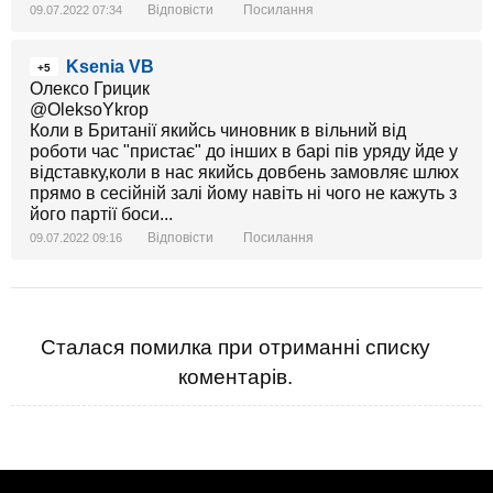
Відповісти
Посилання
09.07.2022 07:34
Ksenia VB
+5
Олексо Грицик
@OleksoYkrop
Коли в Британії якийсь чиновник в вільний від
роботи час "пристає" до інших в барі пів уряду йде у
відставку,коли в нас якийсь довбень замовляє шлюх
прямо в сесійній залі йому навіть ні чого не кажуть з
його партії боси...
Відповісти
Посилання
09.07.2022 09:16
Сталася помилка при отриманні списку
коментарів.