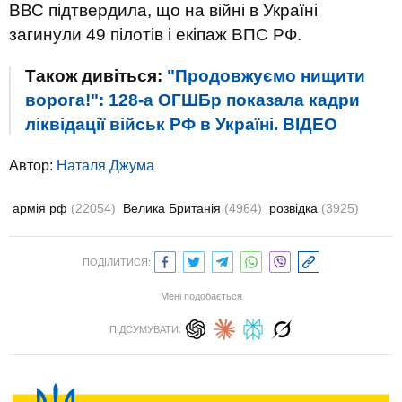
ВВС підтвердила, що на війні в Україні
загинули 49 пілотів і екіпаж ВПС РФ.
Також дивіться:
"Продовжуємо нищити
ворога!": 128-а ОГШБр показала кадри
ліквідації військ РФ в Україні. ВIДЕО
Автор:
Наталя Джума
армія рф
(22054)
Велика Британія
(4964)
розвідка
(3925)
ПОДІЛИТИСЯ:
Мені подобається
ПІДСУМУВАТИ: