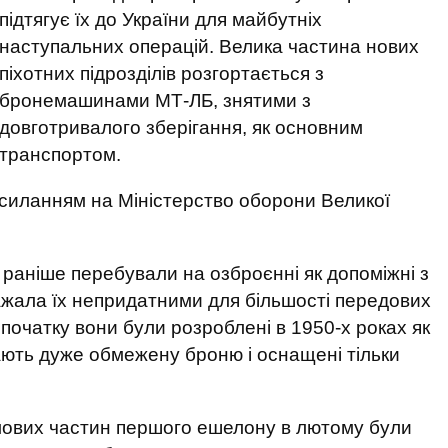
підтягує їх до України для майбутніх
наступальних операцій. Велика частина нових
піхотних підрозділів розгортається з
бронемашинами МТ-ЛБ, знятими з
довготривалого зберігання, як основним
транспортом.
осиланням на Міністерство оборони Великої
 раніше перебували на озброєнні як допоміжні з
важала їх непридатними для більшості передових
початку вони були розроблені в 1950-х роках як
мають дуже обмежену броню і оснащені тільки
рмових частин першого ешелону в лютому були