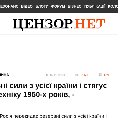
РЕЗОНАНС
ВІДЕО
БЛОГИ
ФОРУМ
БІЗНЕС
ПУБЛІКАЦІЇ
КОЛ
ІЙНА
36 603
139
09.07.22 09:01
і сили з усієї країни і стягує
хніку 1950-х років, -
Росія перекидає резервні сили з усієї країни і