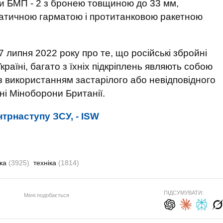
 БМП - 2 з бронею товщиною до 33 мм,
тичною гарматою і протитанковою ракетною
7 липня 2022 року про те, що російські збройні
Україні, багато з їхніх підкріплень являють собою
з використанням застарілого або невідповідного
ні Міноборони Британії.
трнаступу ЗСУ, - ISW
дка
(3925)
техніка
(1814)
ПІДСУМУВАТИ:
Мені подобається