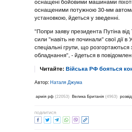
оснащені бойовими машинами піхоти
оснащеними потужною 30-мм автома
установкою, йдеться у зведенні.
"Попри заяву президента Путіна від 
сили "навіть не починали" свої дії в 
спеціальні групи, що розгортаються 
обладнання", - йдеться в повідомлен
Читайте:
Війська РФ бояться кон
Автор:
Наталя Джума
армія рф
(22053)
Велика Британія
(4963)
розві
ПОДІЛИТИСЯ: