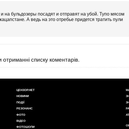
и на бульдозеры посадят и отправят на убой. Тупо мясом
кацапстане. А ведь на это отребье придется тратить пули
 отриманні списку коментарів.
ЦЕНЗОР.НЕТ
М
НОВИНИ
З
ПОДІЇ
З
РЕЗОНАНС
Р
ФОТО
А
ВІДЕО
О
ФОТОШОПИ