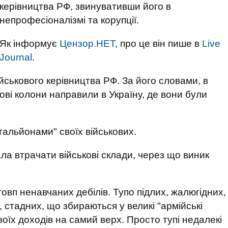
керівництва РФ, звинувативши його в
непрофесіоналізмі та корупції.
Як інформує
Цензор.НЕТ
, про це він пише в
Live
Journal
.
ійськового керівництва РФ. За його словами, в
ові колони направили в Україну, де вони були
атальйонами" своїх військових.
ала втрачати військові склади, через що виник
вп ненавчаних дебілів. Тупо підлих, жалюгідних,
, стадних, що збираються у великі "армійські
воїх доходів на самий верх. Просто тупі недалекі