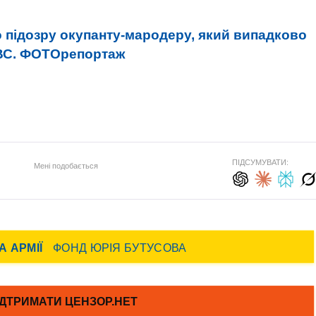
 підозру окупанту-мародеру, який випадково
МВС. ФОТОрепортаж
ПІДСУМУВАТИ:
Мені подобається