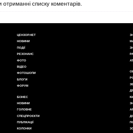
 отриманні списку коментарів.
ЦЕНЗОР.НЕТ
З
НОВИНИ
М
ПОДІЇ
З
РЕЗОНАНС
Р
ФОТО
А
ВІДЕО
О
ФОТОШОПИ
Р
БЛОГИ
З
ФОРУМ
Д
БІЗНЕС
К
НОВИНИ
З
ГОЛОВНЕ
А
СПЕЦПРОЄКТИ
Д
ПУБЛІКАЦІЇ
П
КОЛОНКИ
З