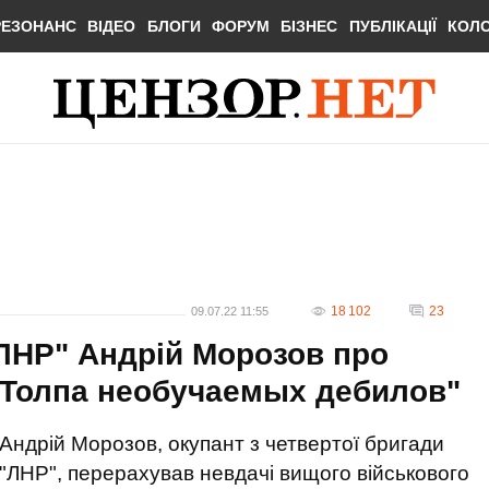
РЕЗОНАНС
ВІДЕО
БЛОГИ
ФОРУМ
БІЗНЕС
ПУБЛІКАЦІЇ
КОЛ
18 102
23
09.07.22 11:55
"ЛНР" Андрій Морозов про
 "Толпа необучаемых дебилов"
Андрій Морозов, окупант з четвертої бригади
"ЛНР", перерахував невдачі вищого військового