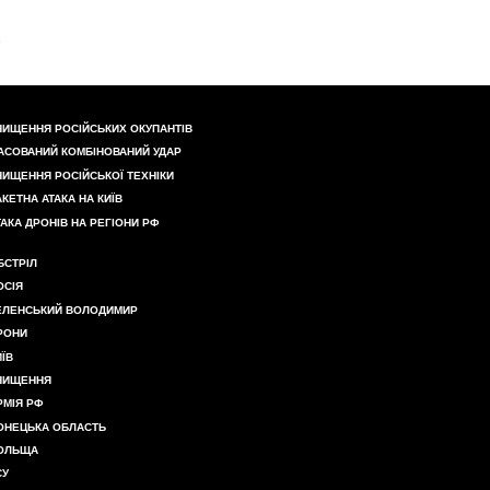
НИЩЕННЯ РОСІЙСЬКИХ ОКУПАНТІВ
АСОВАНИЙ КОМБІНОВАНИЙ УДАР
НИЩЕННЯ РОСІЙСЬКОЇ ТЕХНІКИ
АКЕТНА АТАКА НА КИЇВ
ТАКА ДРОНІВ НА РЕГІОНИ РФ
БСТРІЛ
ОСІЯ
ЕЛЕНСЬКИЙ ВОЛОДИМИР
РОНИ
ИЇВ
НИЩЕННЯ
РМІЯ РФ
ОНЕЦЬКА ОБЛАСТЬ
ОЛЬЩА
СУ