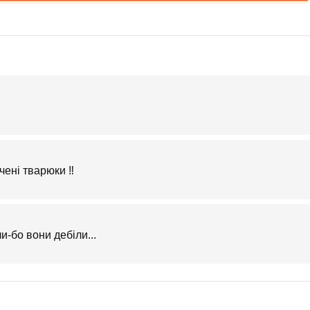
чені тварюки ‼️
и-бо вони дебіли...