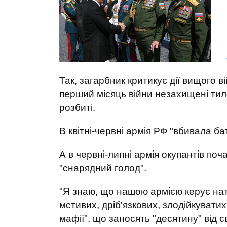
Так, загарбник критикує дії вищого в
перший місяць війни незахищені тил
розбиті.
В квітні-червні армія РФ "вбивала б
А в червні-липні армія окупантів поч
"снарядний голод".
"Я знаю, що нашою армією керує нато
мстивих, дріб'язкових, злодійкуватих
мафії", що заносять "десятину" від с