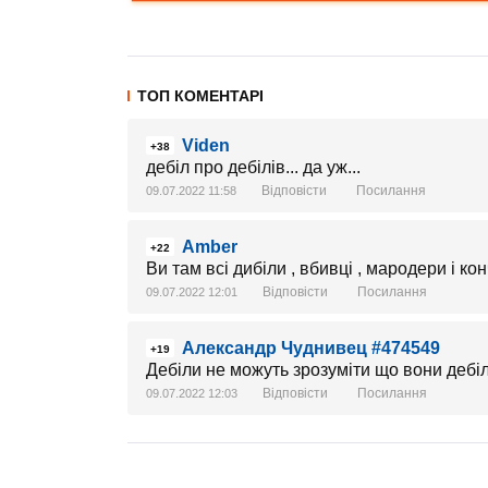
ТОП КОМЕНТАРІ
Viden
+38
дебіл про дебілів... да уж...
Відповісти
Посилання
09.07.2022 11:58
Amber
+22
Ви там всі дибіли , вбивці , мародери і кон
Відповісти
Посилання
09.07.2022 12:01
Александр Чуднивец #474549
+19
Дебіли не можуть зрозуміти що вони дебіл
Відповісти
Посилання
09.07.2022 12:03