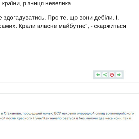
о країни, різниця невелика.
е здогадуватись. Про те, що вони дебіли. І,
самих. Крали власне майбутнє", - скаржиться