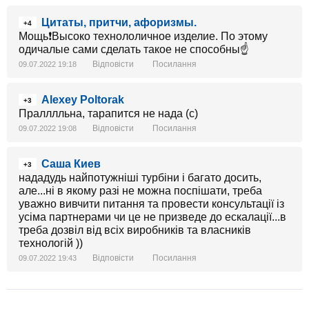
Цитаты, притчи, афоризмы.
+4
Мощь❗Высоко технололичное изделие. По этому
одичалые сами сделать такое не способны☝
Відповісти
Посилання
09.07.2022 19:18
Alexey Poltorak
+3
Пралллльна, тарапится не нада (с)
Відповісти
Посилання
09.07.2022 19:08
Саша Киев
+3
нададудь найпотужніші турбіни і багато досить,
але...ні в якому разі не можна поспішати, треба
уважно вивчити питання та провести консультації із
усіма партнерами чи це не призведе до ескалації...в
треба дозвіл від всіх виробників та власників
технологій ))
Відповісти
Посилання
09.07.2022 19:43