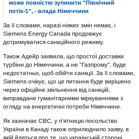
може повністю зупинити "Північний
потік-1", - влада Німеччини
За її словами, наразі ніяких змін немає, і
Siemens Energy Canada продовжує
дотримуватися санкційного режиму.
Також Адейр заявила, що простої доставки
турбіни до Німеччини, а не "Газпрому", буде
недостатньо, щоб обійти санкції. За її словами,
Siemens очікує, що це питання буде вирішено
через офіційне звільнення від санкцій,
виправдане гуманітарними міркуваннями з
огляду на енергетичні потреби Німеччини.
Як зазначає CBC, у п’ятницю посольство
України в Канаді також оприлюднило заяву, в
якій йдеться про те, що українській стороні