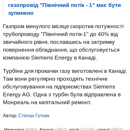
газопровід "Північний потік - 1" має бути
зупинено
Газпром минулого місяця скоротив потужності
трубопроводу "Північний потік-1" до 40% від
звичайного рівня, пославшись на затримку
повернення обладнання, що обслуговується
компанією Siemens Energy в Канаді.
Турбіни для прокачки газу виготовлені в Канаді.
Там вони регулярно проходять технічне
обслуговування на підприємствах Siemens
Energy AG. Одна з турбін була відправлена в
Монреаль на капітальний ремонт.
Автор:
Степан Гутник
Німеччина
(6464)
Канада
(1852)
росія
(47276)
санкції
(9501)