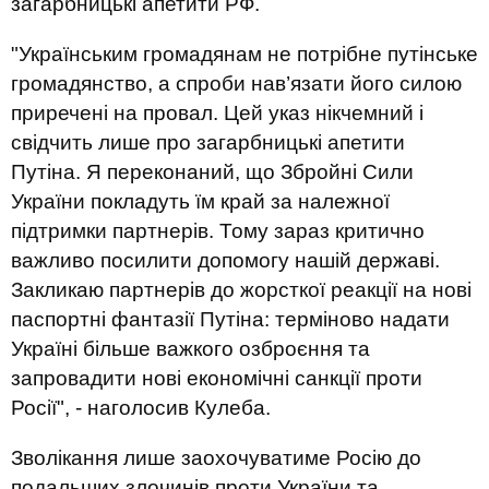
загарбницькі апетити РФ.
"Українським громадянам не потрібне путінське
громадянство, а спроби нав’язати його силою
приречені на провал. Цей указ нікчемний і
свідчить лише про загарбницькі апетити
Путіна. Я переконаний, що Збройні Сили
України покладуть їм край за належної
підтримки партнерів. Тому зараз критично
важливо посилити допомогу нашій державі.
Закликаю партнерів до жорсткої реакції на нові
паспортні фантазії Путіна: терміново надати
Україні більше важкого озброєння та
запровадити нові економічні санкції проти
Росії", - наголосив Кулеба.
Зволікання лише заохочуватиме Росію до
подальших злочинів проти України та