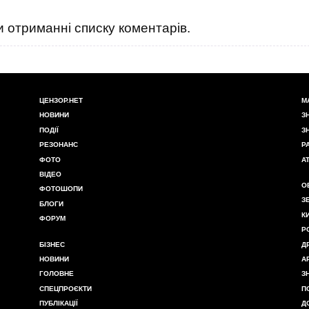
 отриманні списку коментарів.
ЦЕНЗОР.НЕТ
М
НОВИНИ
З
ПОДІЇ
З
РЕЗОНАНС
Р
ФОТО
А
ВІДЕО
О
ФОТОШОПИ
З
БЛОГИ
К
ФОРУМ
Р
БІЗНЕС
Д
НОВИНИ
А
ГОЛОВНЕ
З
СПЕЦПРОЄКТИ
П
ПУБЛІКАЦІЇ
Д