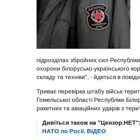
підрозділах збройних сил Республік
охорони білорусько-українського ко
складу та техніки", - йдеться в повід
Триває перевірка штабу військ тер
Гомельської області Республіки Біло
ракетних та авіаційних ударів з терит
Дивіться також на "Цензор.НЕТ"
НАТО по Росії. ВIДЕО