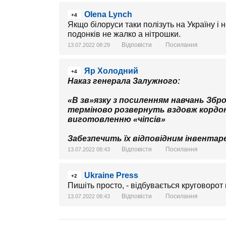
Olena Lynch
+4
Якщо білоруси таки полізуть на Україну і н
подонків не жалко а нітрошки.
Відповісти
Посилання
13.07.2022 08:29
Яр Холодний
+4
Наказ генерала Залужного:
«В зв»язку з посиленням навчань Збро
терміново розвернуть вздовж кордо
виготовленню «чіпсів»
Забезпечить їх відповідним інвента
Відповісти
Посилання
13.07.2022 08:43
Ukraine Press
+2
Пишіть просто, - відбувається круговорот 
Відповісти
Посилання
13.07.2022 08:43