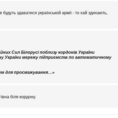
е будуть здаватися українськой арміі - то хай здихають,
йних Сил Білорусі поблизу кордонів України
ну України мережу підприємств по автоматичному
рем для просмажування
…
»
гівна біля кордону.