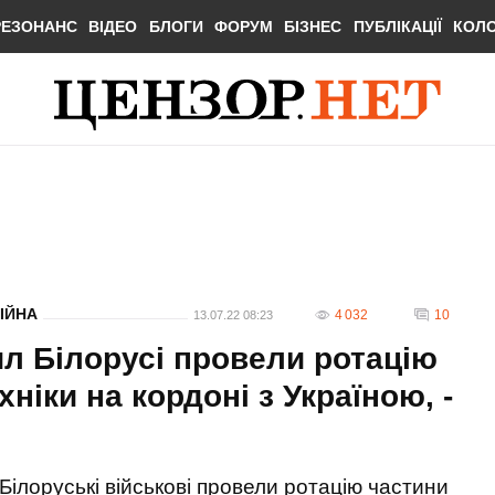
РЕЗОНАНС
ВІДЕО
БЛОГИ
ФОРУМ
БІЗНЕС
ПУБЛІКАЦІЇ
КОЛ
ІЙНА
4 032
10
13.07.22 08:23
ил Білорусі провели ротацію
ніки на кордоні з Україною, -
Білоруські військові провели ротацію частини