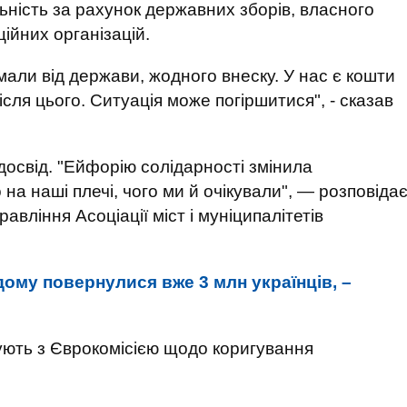
ність за рахунок державних зборів, власного
ійних організацій.
мали від держави, жодного внеску. У нас є кошти
ісля цього. Ситуація може погіршитися", - сказав
досвід. "Ейфорію солідарності змінила
на наші плечі, чого ми й очікували", — розповіда
авління Асоціації міст і муніципалітетів
ому повернулися вже 3 млн українців, –
кують з Єврокомісією щодо коригування