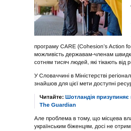
програму CARE (Cohesion’s Action for
можливість державам-членам швидко
сотням тисяч людей, які тікають від 
У Словаччині в Міністерстві регіона
знайшов для цієї мети доступні ресу
Читайте:
Шотландія призупиняє 
The Guardian
Але проблема в тому, що місцева вл
українським біженцям, досі не отри