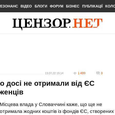
РЕЗОНАНС
ВІДЕО
БЛОГИ
ФОРУМ
БІЗНЕС
ПУБЛІКАЦІЇ
КОЛ
1 499
3
13.07.22 15:14
о досі не отримали від ЄС
іженців
Місцева влада у Словаччині каже, що ще не
отримала жодних коштів із фондів ЄС, створених