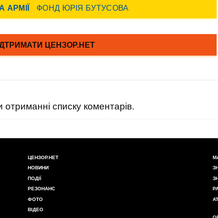
 отриманні списку коментарів.
ЦЕНЗОР.НЕТ
М
НОВИНИ
З
ПОДІЇ
З
РЕЗОНАНС
Р
ФОТО
А
ВІДЕО
О