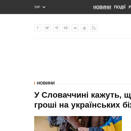
НОВИНИ
ПОДІЇ
УКР
ENG
РУС
НОВИНИ
У Словаччині кажуть, щ
гроші на українських б