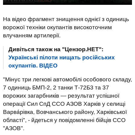
На відео фрагмент знищення однієї з одиниць
ворожої техніки окупантів високоточним
влучанням артилерії.
Дивіться також на "Цензор.НЕТ":
Українські пілоти нищать російських
окупантів. ВIДЕО
"Мінус три легкові автомобілі особового складу,
7 одиниць БМП-2, 2 танки Т-72Б3 та 37
ворожих загарбників — результат успішної
операції Сил СпД ССО АЗОВ Харків у селищі
Варва́рівка, Вовчанського району, Харківської
області", - йдеться у повідомленні бійців ССО
"АЗОВ".