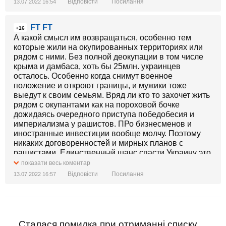
Відповісти
Посилання
13.07.2022 16:54
FT FT
+16
А какой смысл им возвращаться, особенно тем
которые жили на окупированных территориях или
рядом с ними. Без полной деокупации в том числе
крыма и дамбаса, хоть бы 25млн. украинцев
осталось. Особенно когда снимут военное
положение и откроют границы, и мужики тоже
выедут к своим семьям. Вряд ли кто то захочет жить
рядом с окупантами как на пороховой бочке
дожидаясь очередного приступа победобесия и
империализма у рашистов. ПРо бизнесменов и
иностранные инвестиции вообще молчу. Поэтому
никаких договоренностей и мирных планов с
рашистами. Единственный шанс спасти Украину это
полная деокупация и военные базы НАТО в
показати весь коментар
Украине.
Відповісти
Посилання
13.07.2022 16:57
Сталася помилка при отриманні списку