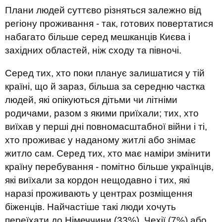
Плани людей суттєво різняться залежно від
регіону проживання - так, готових повертатися
набагато більше серед мешканців Києва і
західних областей, ніж сходу та півночі.
Серед тих, хто поки планує залишатися у тій
країні, що й зараз, більша за середню частка
людей, які опікуються дітьми чи літніми
родичами, разом з якими приїхали; тих, хто
виїхав у перші дні повномасштабної війни і ті,
хто проживає у наданому житлі або знімає
житло сам. Серед тих, хто має наміри змінити
країну перебування - помітно більше українців,
які виїхали за кордон нещодавно і тих, які
наразі проживають у центрах розміщення
біженців. Найчастіше такі люди хочуть
переїхати до Німеччини (33%), Чехії (7%) або