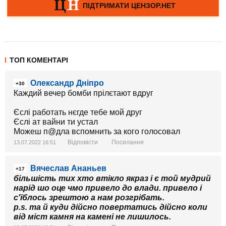
ТОП КОМЕНТАРІ
Олександр Дніпро
+30
Каждий вечер бомби прілєтают вдруг
Єслі работать нєгде тебе мой друг
Єслі ат вайни ти устал
Можеш п@дла вспомнить за кого голосовал
Відповісти
Посилання
13.07.2022 16:51
Вячеслав Ананьев
+17
більшість тих хто втікло якраз і є той мудрий
нарід шо оце чмо привело до влади. привело і
с'їблось зрештою а нам розгрібать.
p.s. та й куди дійсно повертатись дійсно коли
від міст камня на камені не лишилось.