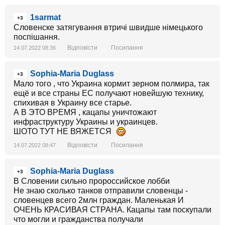
1sarmat
+3
Словенске затягування втричі швидше німецького
поспішання.
Відповісти
Посилання
14.07.2022 08:36
Sophia-Maria Duglass
+3
Мало того , что Украина кормит зерном полмира, так
ещё и все страны ЕС получают новейшую технику,
спихивая в Украину все старье.
А В ЭТО ВРЕМЯ , кацапы уничтожают
инфраструктуру Украины и украинцев.
ШОТО ТУТ НЕ ВЯЖЕТСЯ
Відповісти
Посилання
14.07.2022 08:47
Sophia-Maria Duglass
+3
В Словении сильно пророссийское лобби
Не знаю сколько танков отправили словенцы -
словенцев всего 2млн граждан. Маленькая И
ОЧЕНЬ КРАСИВАЯ СТРАНА. Кацапы там поскупали
что могли и гражданства получали