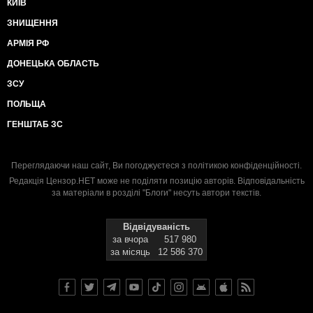
КИЇВ
ЗНИЩЕННЯ
АРМІЯ РФ
ДОНЕЦЬКА ОБЛАСТЬ
ЗСУ
ПОЛЬЩА
ГЕНШТАБ ЗС
Переглядаючи наш сайт, Ви погоджуєтеся з
політикою конфіденційності
.
Редакція Цензор.НЕТ може не поділяти позицію авторів. Відповідальність
за матеріали в розділі "Блоги" несуть автори текстів.
Відвідуваність
за вчора
517 980
за місяць
12 586 370