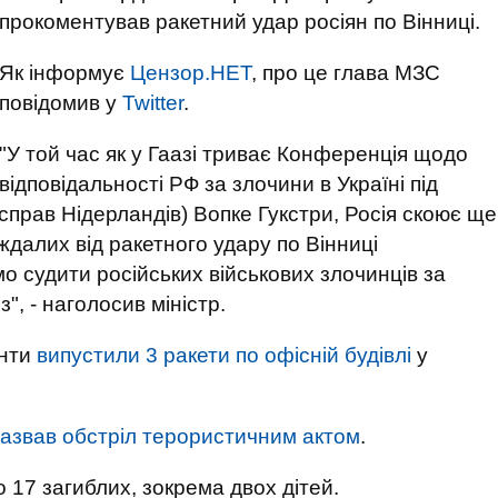
прокоментував ракетний удар росіян по Вінниці.
Як інформує
Цензор.НЕТ
, про це глава МЗС
повідомив у
Twitter
.
"У той час як у Гаазі триває Конференція щодо
відповідальності РФ за злочини в Україні під
справ Нідерландів) Вопке Гукстри, Росія скоює ще
далих від ракетного удару по Вінниці
 судити російських військових злочинців за
з", - наголосив міністр.
анти
випустили 3 ракети по офісній будівлі
у
азвав обстріл терористичним актом
.
 17 загиблих, зокрема двох дітей.