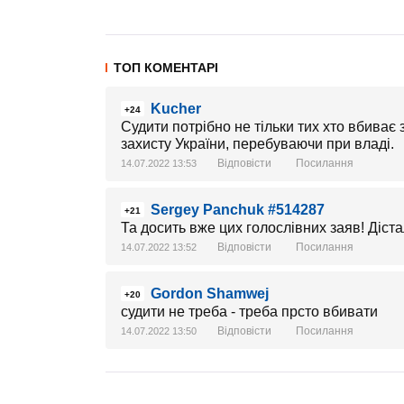
ТОП КОМЕНТАРІ
Kucher
+24
Судити потрібно не тільки тих хто вбиває з
захисту України, перебуваючи при владі.
Відповісти
Посилання
14.07.2022 13:53
Sergey Panchuk #514287
+21
Та досить вже цих голослівних заяв! Діст
Відповісти
Посилання
14.07.2022 13:52
Gordon Shamwej
+20
судити не треба - треба прсто вбивати
Відповісти
Посилання
14.07.2022 13:50