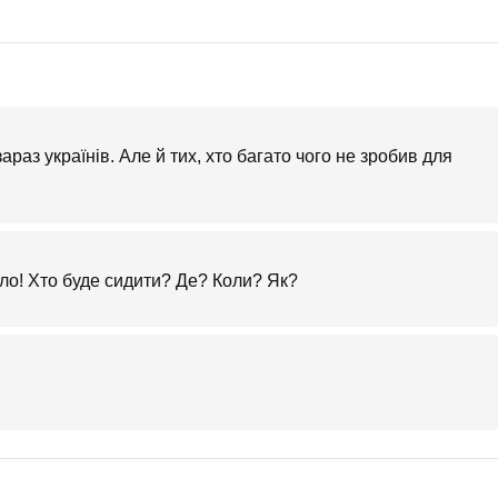
араз українів. Але й тих, хто багато чого не зробив для
ало! Хто буде сидити? Де? Коли? Як?