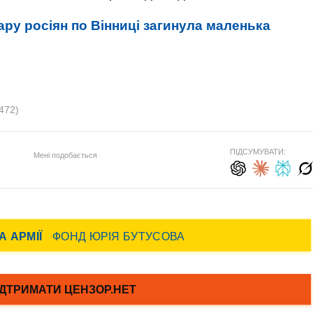
ару росіян по Вінниці загинула маленька
472)
ПІДСУМУВАТИ:
Мені подобається