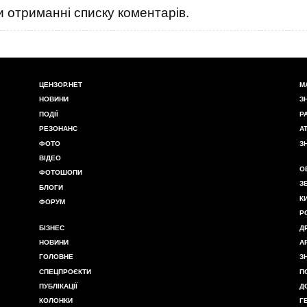
 отриманні списку коментарів.
ЦЕНЗОР.НЕТ
М
НОВИНИ
З
ПОДІЇ
Р
РЕЗОНАНС
А
ФОТО
З
ВІДЕО
О
ФОТОШОПИ
З
БЛОГИ
К
ФОРУМ
Р
БІЗНЕС
Д
НОВИНИ
А
ГОЛОВНЕ
З
СПЕЦПРОЄКТИ
П
ПУБЛІКАЦІЇ
Д
КОЛОНКИ
Г