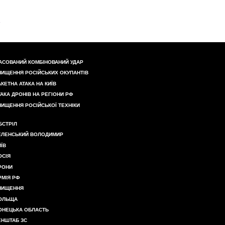
АСОВАНИЙ КОМБІНОВАНИЙ УДАР
НИЩЕННЯ РОСІЙСЬКИХ ОКУПАНТІВ
АКЕТНА АТАКА НА КИЇВ
ТАКА ДРОНІВ НА РЕГІОНИ РФ
НИЩЕННЯ РОСІЙСЬКОЇ ТЕХНІКИ
БСТРІЛ
ЕЛЕНСЬКИЙ ВОЛОДИМИР
ИЇВ
ОСІЯ
РОНИ
РМІЯ РФ
НИЩЕННЯ
ОЛЬЩА
ОНЕЦЬКА ОБЛАСТЬ
ЕНШТАБ ЗС