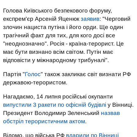
Голова Київського безпекового форуму,
експрем'єр Арсеній Яценюк
заявив
: "Черговий
злочин нациста путіна і його орди. Ще один
трагічний факт для тих, для кого досі все
"неоднозначно". Росія - країна-терорист. Це
має бути визнано всім світом. Путін має
відповісти у міжнародному трибуналі".
Партія "
Голос
" також закликає світ визнати РФ
державою-терористом.
Нагадаємо, 14 липня російські окупанти
випустили 3 ракети по офісній будівлі
у Вінниці.
Президент Володимир Зеленський
назвав
обстріл терористичним актом
.
Відомо, що війська РФ
вдарили по Вінниці