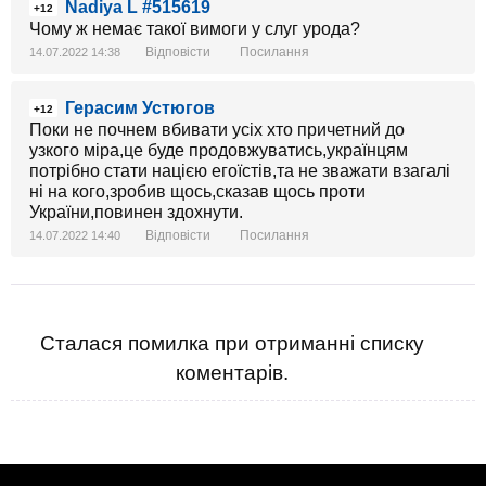
Nadiya L #515619
+12
Чому ж немає такої вимоги у слуг урода?
Відповісти
Посилання
14.07.2022 14:38
Герасим Устюгов
+12
Поки не почнем вбивати усіх хто причетний до
узкого міра,це буде продовжуватись,українцям
потрібно стати нацією егоїстів,та не зважати взагалі
ні на кого,зробив щось,сказав щось проти
України,повинен здохнути.
Відповісти
Посилання
14.07.2022 14:40
Сталася помилка при отриманні списку
коментарів.