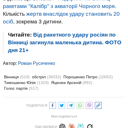
ракетами "Калібр" з акваторії Чорного моря
.
Кількість
жертв внаслідок удару становить 20
осіб
, зокрема 3 дитини.
Читайте:
Від ракетного удару росіян по
Вінниці загинула маленька дитина. ФОТО
дня 21+
Автор:
Роман Русиченко
Вінниця
(519)
обстріл
(36032)
Порошенко Петро
(10052)
Тимошенко Юлія
(1319)
Яценюк Арсеній
(892)
Голос партія
(517)
ПОДІЛИТИСЯ:
Мені подобається
ПІДСУМУВАТИ: