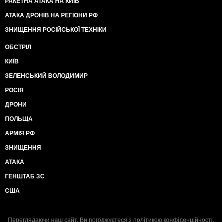
РАКЕТНА АТАКА НА КИЇВ
АТАКА ДРОНІВ НА РЕГІОНИ РФ
ЗНИЩЕННЯ РОСІЙСЬКОЇ ТЕХНІКИ
ОБСТРІЛ
КИЇВ
ЗЕЛЕНСЬКИЙ ВОЛОДИМИР
РОСІЯ
ДРОНИ
ПОЛЬЩА
АРМІЯ РФ
ЗНИЩЕННЯ
АТАКА
ГЕНШТАБ ЗС
США
Переглядаючи наш сайт, Ви погоджуєтеся з
політикою конфіденційності
.