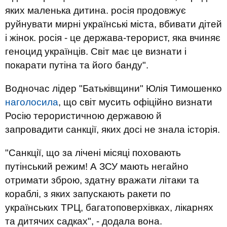
яких маленька дитина. росія продовжує
руйнувати мирні українські міста, вбивати дітей
і жінок. росія - це держава-терорист, яка вчиняє
геноцид українців. Світ має це визнати і
покарати путіна та його банду".
Водночас лідер "Батьківщини" Юлія Тимошенко
наголосила
, що світ мусить офіційно визнати
Росію терористичною державою й
запровадити санкції, яких досі не знала історія.
"Санкції, що за лічені місяці поховають
путінський режим! А ЗСУ мають негайно
отримати зброю, здатну вражати літаки та
кораблі, з яких запускають ракети по
українських ТРЦ, багатоповерхівках, лікарнях
та дитячих садках", - додала вона.