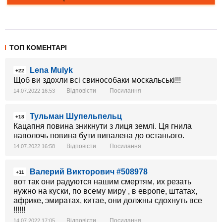
ТОП КОМЕНТАРІ
Lena Mulyk
+22
Щоб ви здохли всі свинособаки москальські!!!
Відповісти
Посилання
14.07.2022 16:53
Тульман Шупельпельц
+18
Кацапня повина зникнути з лиця землi. Ця гнила
наволочь повина бути випалена до останього.
Відповісти
Посилання
14.07.2022 16:58
Валерий Викторович #508978
+11
вот так они радуются нашим смертям, их резать
нужно на куски, по всему миру , в европе, штатах,
африке, эмиратах, китае, они должны сдохнуть все
!!!!!!
Відповісти
Посилання
14.07.2022 17:05