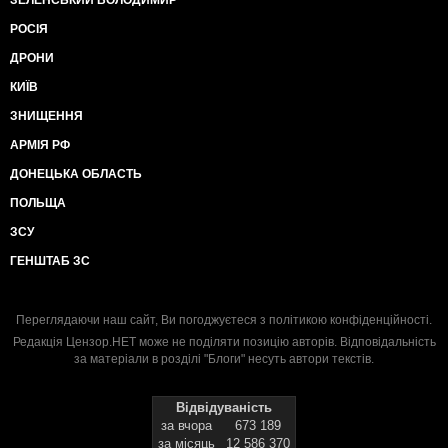
ЗЕЛЕНСЬКИЙ ВОЛОДИМИР
РОСІЯ
ДРОНИ
КИЇВ
ЗНИЩЕННЯ
АРМІЯ РФ
ДОНЕЦЬКА ОБЛАСТЬ
ПОЛЬЩА
ЗСУ
ГЕНШТАБ ЗС
Переглядаючи наш сайт, Ви погоджуєтеся з
політикою конфіденційності
.
Редакція Цензор.НЕТ може не поділяти позицію авторів. Відповідальність
за матеріали в розділі "Блоги" несуть автори текстів.
Відвідуваність
за вчора
673 189
за місяць
12 586 370