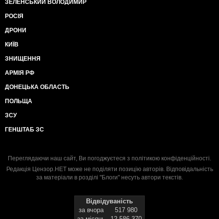
ЗЕЛЕНСЬКИЙ ВОЛОДИМИР
РОСІЯ
ДРОНИ
КИЇВ
ЗНИЩЕННЯ
АРМІЯ РФ
ДОНЕЦЬКА ОБЛАСТЬ
ПОЛЬЩА
ЗСУ
ГЕНШТАБ ЗС
Переглядаючи наш сайт, Ви погоджуєтеся з
політикою конфіденційності
.
Редакція Цензор.НЕТ може не поділяти позицію авторів. Відповідальність
за матеріали в розділі "Блоги" несуть автори текстів.
Відвідуваність
за вчора
517 980
за місяць
12 586 370