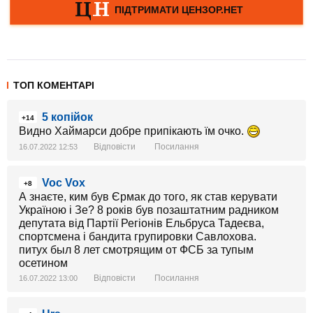
ТОП КОМЕНТАРІ
5 копійок
+14
Видно Хаймарси добре припікають їм очко.
Відповісти
Посилання
16.07.2022 12:53
Voc Vox
+8
А знаєте, ким був Єрмак до того, як став керувати
Україною і Зе? 8 років був позаштатним радником
депутата від Партії Регіонів Ельбруса Тадеєва,
спортсмена і бандита групировки Савлохова.
питух был 8 лет смотрящим от ФСБ за тупым
осетином
Відповісти
Посилання
16.07.2022 13:00