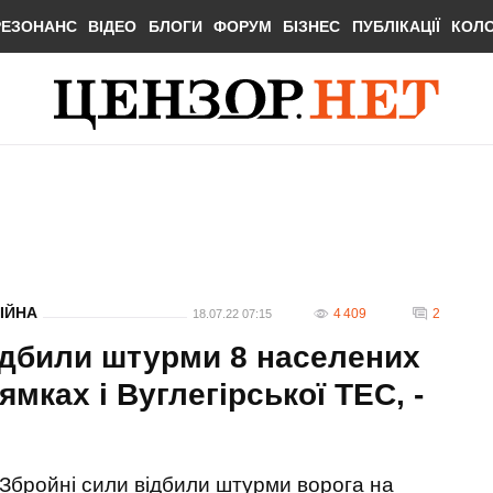
РЕЗОНАНС
ВІДЕО
БЛОГИ
ФОРУМ
БІЗНЕС
ПУБЛІКАЦІЇ
КОЛ
ІЙНА
4 409
2
18.07.22 07:15
відбили штурми 8 населених
ямках і Вуглегірської ТЕС, -
Збройні сили відбили штурми ворога на