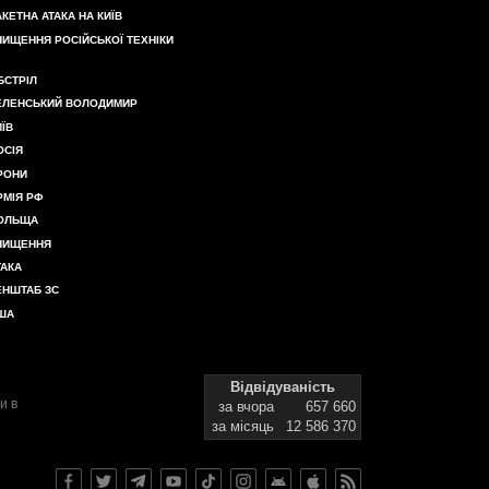
АКЕТНА АТАКА НА КИЇВ
НИЩЕННЯ РОСІЙСЬКОЇ ТЕХНІКИ
БСТРІЛ
ЕЛЕНСЬКИЙ ВОЛОДИМИР
ИЇВ
ОСІЯ
РОНИ
РМІЯ РФ
ОЛЬЩА
НИЩЕННЯ
ТАКА
ЕНШТАБ ЗС
ША
Відвідуваність
и в
за вчора
657 660
за місяць
12 586 370