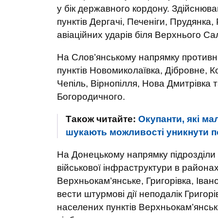
у бік державного кордону. Здійснюв
пунктів Дергачі, Печеніги, Прудянка
авіаційних ударів біля Верхнього Са
На Слов’янському напрямку противни
пунктів Новомиколаївка, Дібровне, К
Чепіль, Вірнопілля, Нова Дмитрівка 
Богородичного.
Також читайте:
Окупанти, які ма
шукають можливості уникнути по
На Донецькому напрямку підрозділи 
військової інфраструктури в районах
Верхньокам’янське, Григорівка, Іван
вести штурмові дії неподалік Григорі
населених пунктів Верхньокам’янськ