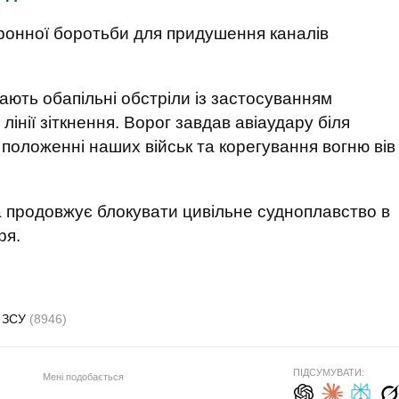
ронної боротьби для придушення каналів
ють обапільні обстріли із застосуванням
лінії зіткнення. Ворог завдав авіаудару біля
положенні наших військ та корегування вогню вів
 продовжує блокувати цивільне судноплавство в
ря.
ЗСУ
(8946)
ПІДСУМУВАТИ:
Мені подобається