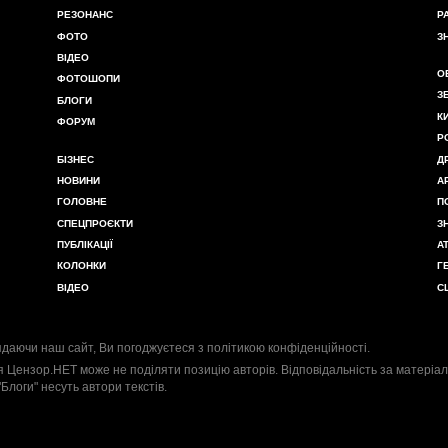
РЕЗОНАНС
Р
ФОТО
З
ВІДЕО
О
ФОТОШОПИ
З
БЛОГИ
К
ФОРУМ
Р
БІЗНЕС
Д
НОВИНИ
А
ГОЛОВНЕ
П
СПЕЦПРОЄКТИ
З
ПУБЛІКАЦІЇ
А
КОЛОНКИ
Г
ВІДЕО
С
даючи наш сайт, Ви погоджуєтеся з
політикою конфіденційності
.
я Цензор.НЕТ може не поділяти позицію авторів. Відповідальність за матеріал
"Блоги" несуть автори текстів.