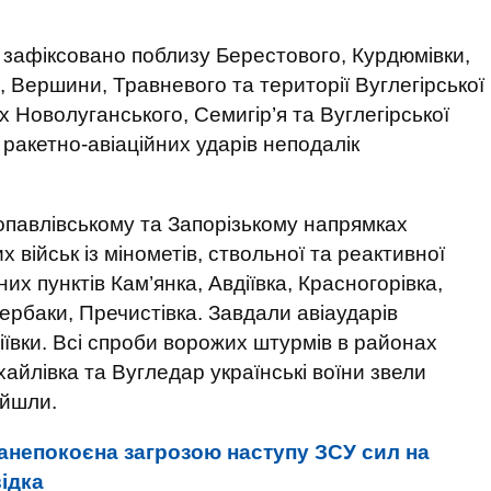
 зафіксовано поблизу Берестового, Курдюмівки,
 Вершини, Травневого та території Вуглегірської
х Новолуганського, Семигір’я та Вуглегірської
 ракетно-авіаційних ударів неподалік
вопавлівському та Запорізькому напрямках
 військ із мінометів, ствольної та реактивної
х пунктів Кам’янка, Авдіївка, Красногорівка,
ербаки, Пречистівка. Завдали авіаударів
іївки. Всі спроби ворожих штурмів в районах
айлівка та Вугледар українські воїни звели
ійшли.
занепокоєна загрозою наступу ЗСУ сил на
відка