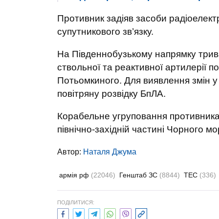
Противник задіяв засоби радіоелект
супутникового зв’язку.
На Південнобузькому напрямку трива
ствольної та реактивної артилерії по 
Потьомкиного. Для виявлення змін у 
повітряну розвідку БпЛА.
Корабельне угруповання противника
північно-західній частині Чорного мо
Автор:
Наталя Джума
армія рф
(22046)
Генштаб ЗС
(8844)
ТЕС
(336)
ПОДІЛИТИСЯ: