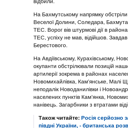
відбили.
На Бахмутському напрямку обстріли
Веселої Долини, Соледара, Бахмута,
ТЕС. Ворог вів штурмові дії в района
ТЕС, успіху не мав, відійшов. Завдав
Берестового.
На Авдіївському, Курахівському, Но
окупанти обстрілювали позицій наших
артилерії зокрема в районах населени
Новомихайлівка, Кам’янське, Малі Щ
неподалік Новоданилівки і Новоандр
населених пунктів Кам’янка, Новомих
нанівець. Загарбники з втратами від
Також читайте:
Росія серйозно 
півдні України, - британська роз