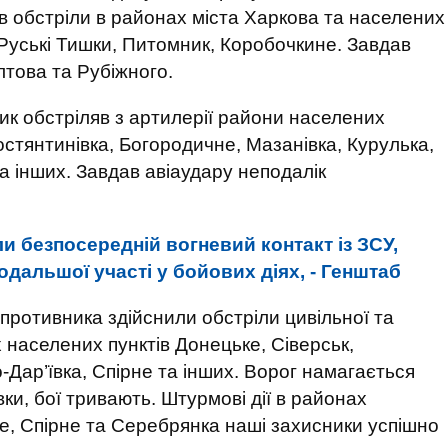
ав обстріли в районах міста Харкова та населених
, Руські Тишки, Питомник, Коробочкине. Завдав
лтова та Рубіжного.
к обстріляв з артилерії райони населених
остянтинівка, Богородичне, Мазанівка, Курулька,
та інших. Завдав авіаудару неподалік
ли безпосередній вогневий контакт із ЗСУ,
дальшої участі у бойових діях, - Генштаб
противника здійснили обстріли цивільної та
 населених пунктів Донецьке, Сіверськ,
о-Дар’ївка, Спірне та інших. Ворог намагається
вки, бої тривають. Штурмові дії в районах
е, Спірне та Серебрянка наші захисники успішно