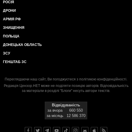
РОСІЯ
ДРОНИ
АРМІЯ РФ
ЗНИЩЕННЯ
ПОЛЬЩА
ДОНЕЦЬКА ОБЛАСТЬ
ЗСУ
ГЕНШТАБ ЗС
Переглядаючи наш сайт, Ви погоджуєтеся з
політикою конфіденційності
.
Редакція Цензор.НЕТ може не поділяти позицію авторів. Відповідальність
за матеріали в розділі "Блоги" несуть автори текстів.
Відвідуваність
за вчора
660 550
за місяць
12 586 370