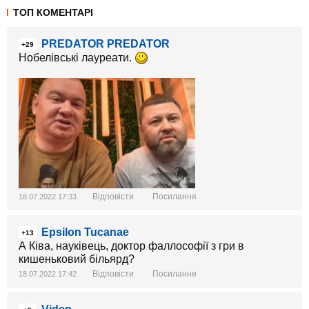
ТОП КОМЕНТАРІ
PREDATOR PREDATOR
+29
Нобелівські лауреати.
Відповісти
Посилання
18.07.2022 17:33
Epsilon Tucanae
+13
А Ківа, науківець, доктор фаллософії з гри в
кишеньковий більярд?
Відповісти
Посилання
18.07.2022 17:42