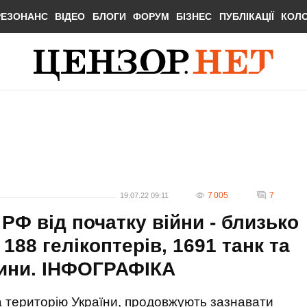
РЕЗОНАНС
ВІДЕО
БЛОГИ
ФОРУМ
БІЗНЕС
ПУБЛІКАЦІЇ
КОЛ
7 005
7
19.07.22 09:11
 РФ від початку війни - близько
, 188 гелікоптерів, 1691 танк та
ини. ІНФОГРАФІКА
на територію України, продовжують зазнавати