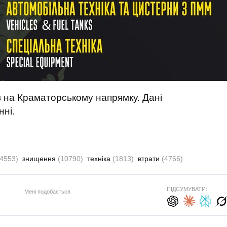
 на Краматорському напрямку. Дані
нні.
(4553)
знищення
(10790)
техніка
(1813)
втрати
(4766)
ПІДСУМУВАТИ:
Мені подобається