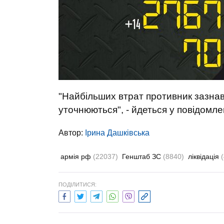
"Найбільших втрат противник зазнав
уточнюються", - йдеться у повідомле
Автор:
Ірина Дашківська
армія рф
(22037)
Генштаб ЗС
(8840)
ліквідація
ПОДІЛИТИСЯ: