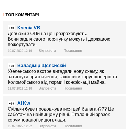
ТОП КОМЕНТАРІ
Ksenia VB
+43
Довбаки з ОПи на це і розраховують.
Вони задля свого порятунку можуть і державою
пожертувати.
Відповісти
Посилання
19.07.2022 12:16
Валадімір Щєлєнскій
+35
Узеленського вкотре вигадали нову схему, як
затягнути призначення, захистити корупціонерів та
Коломойського від тюрми і конфіскації майна.
Відповісти
Посилання
19.07.2022 12:18
Al Kw
+29
Скільки буде продовжуватися цей балаган??? Це
саботаж на найвищому рівні. Еталонний зразок
корумпованої вищої влади.
Відповісти
Посилання
19.07.2022 12:22