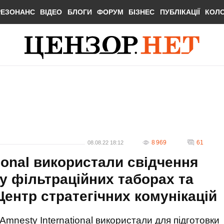
РЕЗОНАНС
ВІДЕО
БЛОГИ
ФОРУМ
БІЗНЕС
ПУБЛІКАЦІЇ
КОЛ
8 969
61
08.08.22 18:12
tional використали свідчення
у фільтраційних таборах та
Центр стратегічних комунікацій
Amnesty International використали для підготовки