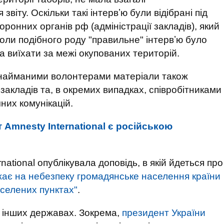
віту. Оскільки такі інтервʼю були відібрані під
ронних органів рф (адміністрації закладів), який
нколи подібного роду "правильне" інтервʼю було
 виїхати за межі окупованих територій.
а найманими волонтерами матеріали також
закладів та, в окремих випадках, співробітниками
них комунікацій.
 Amnesty International є російською
national опублікувала доповідь, в якій йдеться про
жає на небезпеку громадянське населення країни
аселених пунктах"
.
й інших державах. Зокрема,
президент України