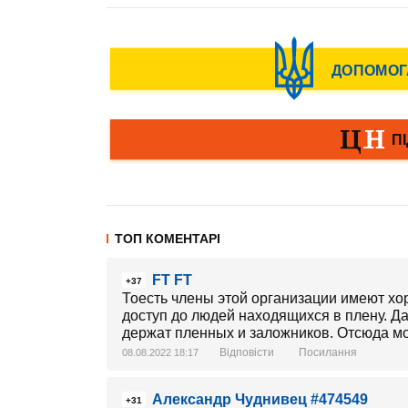
ТОП КОМЕНТАРІ
FT FT
+37
Тоесть члены этой организации имеют хор
доступ до людей находящихся в плену. Да
держат пленных и заложников. Отсюда мо
Відповісти
Посилання
08.08.2022 18:17
Александр Чуднивец #474549
+31