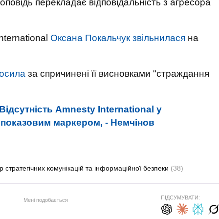
доповідь перекладає відповідальність з агресора
nternational
Оксана Покальчук звільнилася
на
осила
за спричинені її висновками "страждання
Відсутність Amnesty International у
є показовим маркером, - Немчінов
р стратегічних комунікацій та інформаційної безпеки
(38)
ПІДСУМУВАТИ:
Мені подобається