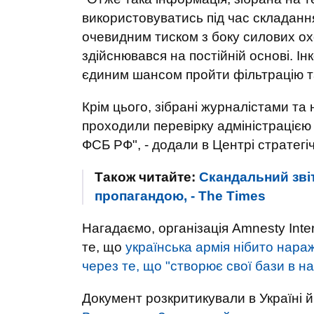
використовуватись під час складання з
очевидним тиском з боку силових охо
здійснювався на постійній основі. І
єдиним шансом пройти фільтрацію та
Крім цього, зібрані журналістами т
проходили перевірку адміністрацією 
ФСБ РФ", - додали в Центрі стратегіч
Також читайте:
Скандальний звіт
пропагандою, - The ​​Times
Нагадаємо, організація Amnesty Inter
те, що
українська армія нібито нара
через те, що "створює свої бази в н
Документ розкритикували в Україні 