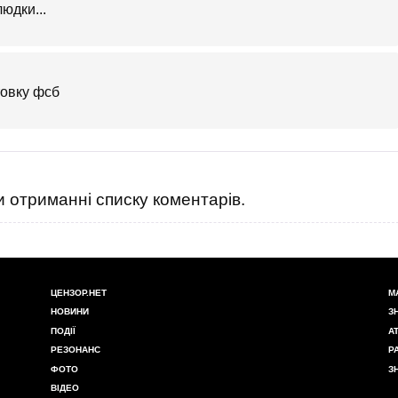
юдки...
товку фсб
 отриманні списку коментарів.
ЦЕНЗОР.НЕТ
М
НОВИНИ
З
ПОДІЇ
А
РЕЗОНАНС
Р
ФОТО
З
ВІДЕО