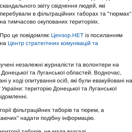
скандального звіту свідчення людей, які
перебували в фільтраційних таборах та "тюрмах"
на тимчасово окупованих територіях.
Про це повідомляє
Цензор.НЕТ
із посиланням
на
Центр стратегічних комунікацій та
лучені незалежні журналісти та волонтери на
, Донецької та Луганської областей. Водночас,
ані у ході опитування осіб, які були евакуйовані н
 України: територію Донецької та Луганської
відомленні.
орії фільтраційних таборів та тюрем, а
аючих" надати подібну інформацію.
риторії таборів, не мала взагалі