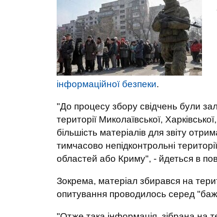
інформаційної безпеки
.
"До процесу збору свідчень були за
території Миколаївської, Харківської
більшість матеріалів для звіту отрим
тимчасово непідконтрольні території
областей або Криму", - йдеться в по
Зокрема, матеріал збирався на терит
опитування проводилось серед "баж
"Отже така інформація, зібрана на те