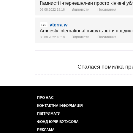
Гамнисті інтернешнл-ви просто кінчені убл
Відповісти
Посилання
08.08.2022 18:16
vterra w
+25
Amnesty International пишуть звіти під дик
Відповісти
Посилання
08.08.2022 18:18
Сталася помилка при
ПРО НАС
КОНТАКТНА ІНФОРМАЦІЯ
ПІДТРИМАТИ
ФОНД ЮРІЯ БУТУСОВА
РЕКЛАМА