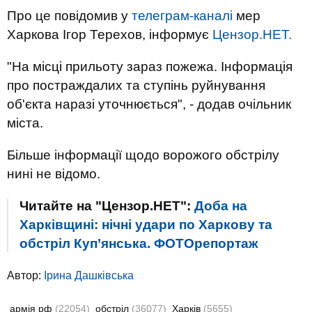
Про це повідомив у
телеграм-каналі
мер
Харкова Ігор Терехов, інформує
Цензор.НЕТ.
"На місці прильоту зараз пожежа. Інформація
про постраждалих та ступінь руйнування
об'єкта наразі уточнюється", - додав очільник
міста.
Більше інформації щодо ворожого обстрілу
нині не відомо.
Читайте на "Цензор.НЕТ":
Доба на
Харківщині: нічні удари по Харкову та
обстріл Куп’янська. ФОТОрепортаж
Автор:
Ірина Дашківська
армія рф
(22054)
обстріл
(36077)
Харків
(5655)